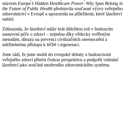
názvem
Europe’s Hidden Healthcare Power: Why Spas Belong in
the Future of Public Health
představila současné výzvy veřejného
zdravotnictví v Evropě a upozornila na příležitosti, které lázeňství
nabízí.
Zdůraznila, že lázeňství může hrát důležitou roli v budoucím
nastavení péče o zdraví – zejména díky vědecky ověřeným
metodám, důrazu na prevenci civilizačních onemocnění a
udržitelnému přístupu k léčbě i regeneraci.
Jsme rádi, že jsme mohli do evropské debaty o budoucnosti
veřejného zdraví přinést českou perspektivu a podpořit vnímání
lázeňství jako součásti moderního zdravotnického systému.