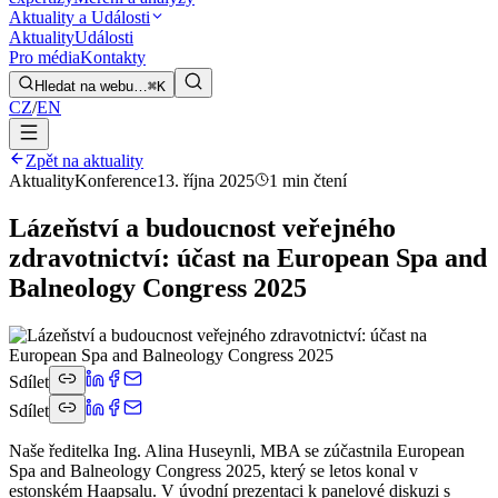
Aktuality a Události
Aktuality
Události
Pro média
Kontakty
Hledat na webu…
⌘K
CZ
/
EN
Zpět na aktuality
Aktuality
Konference
13. října 2025
1 min čtení
Lázeňství a budoucnost veřejného
zdravotnictví: účast na European Spa and
Balneology Congress 2025
Sdílet
Sdílet
Naše ředitelka Ing. Alina Huseynli, MBA se zúčastnila European
Spa and Balneology Congress 2025, který se letos konal v
estonském Haapsalu. V úvodní prezentaci k panelové diskuzi s