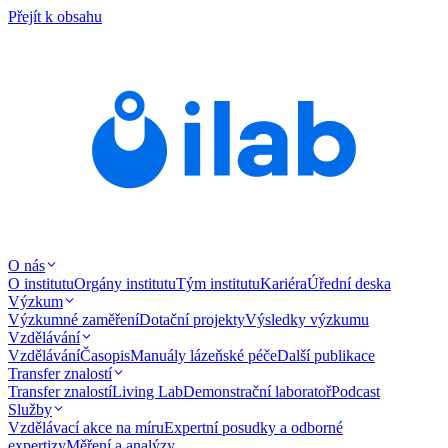
Přejít k obsahu
O nás
O institutu
Orgány institutu
Tým institutu
Kariéra
Úřední deska
Výzkum
Výzkumné zaměření
Dotační projekty
Výsledky výzkumu
Vzdělávání
Vzdělávání
Časopis
Manuály lázeňské péče
Další publikace
Transfer znalostí
Transfer znalostí
Living Lab
Demonstrační laboratoř
Podcast
Služby
Vzdělávací akce na míru
Expertní posudky a odborné
expertizy
Měření a analýzy