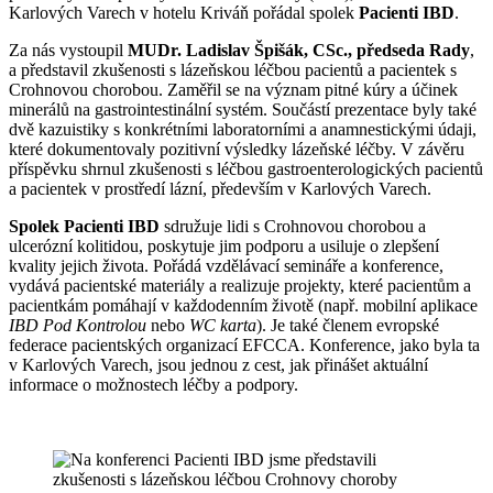
Karlových Varech v hotelu Kriváň pořádal spolek
Pacienti IBD
.
Za nás vystoupil
MUDr. Ladislav Špišák, CSc., předseda Rady
,
a představil zkušenosti s lázeňskou léčbou pacientů a pacientek s
Crohnovou chorobou. Zaměřil se na význam pitné kúry a účinek
minerálů na gastrointestinální systém. Součástí prezentace byly také
dvě kazuistiky s konkrétními laboratorními a anamnestickými údaji,
které dokumentovaly pozitivní výsledky lázeňské léčby. V závěru
příspěvku shrnul zkušenosti s léčbou gastroenterologických pacientů
a pacientek v prostředí lázní, především v Karlových Varech.
Spolek Pacienti IBD
sdružuje lidi s Crohnovou chorobou a
ulcerózní kolitidou, poskytuje jim podporu a usiluje o zlepšení
kvality jejich života. Pořádá vzdělávací semináře a konference,
vydává pacientské materiály a realizuje projekty, které pacientům a
pacientkám pomáhají v každodenním životě (např. mobilní aplikace
IBD Pod Kontrolou
nebo
WC karta
). Je také členem evropské
federace pacientských organizací EFCCA. Konference, jako byla ta
v Karlových Varech, jsou jednou z cest, jak přinášet aktuální
informace o možnostech léčby a podpory.