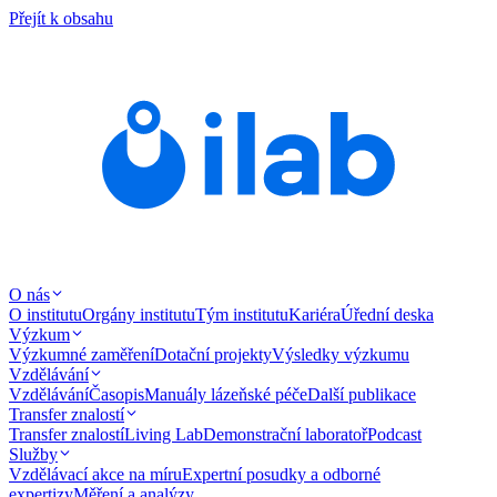
Přejít k obsahu
O nás
O institutu
Orgány institutu
Tým institutu
Kariéra
Úřední deska
Výzkum
Výzkumné zaměření
Dotační projekty
Výsledky výzkumu
Vzdělávání
Vzdělávání
Časopis
Manuály lázeňské péče
Další publikace
Transfer znalostí
Transfer znalostí
Living Lab
Demonstrační laboratoř
Podcast
Služby
Vzdělávací akce na míru
Expertní posudky a odborné
expertizy
Měření a analýzy