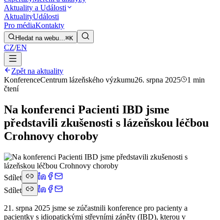
Aktuality a Události
Aktuality
Události
Pro média
Kontakty
Hledat na webu…
⌘K
CZ
/
EN
Zpět na aktuality
Konference
Centrum lázeňského výzkumu
26. srpna 2025
1 min
čtení
Na konferenci Pacienti IBD jsme
představili zkušenosti s lázeňskou léčbou
Crohnovy choroby
Sdílet
Sdílet
21. srpna 2025 jsme se zúčastnili konference pro pacienty a
pacientky s idiopatickými střevními záněty (IBD), kterou v