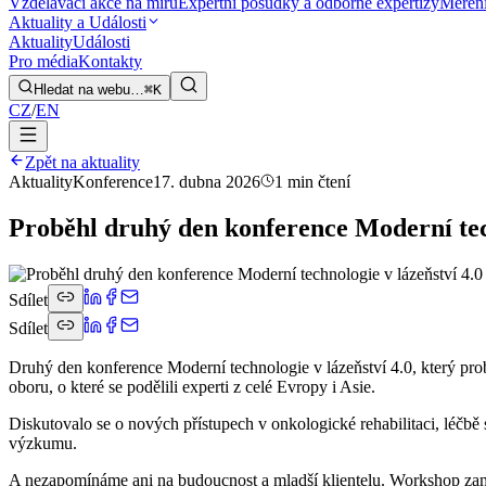
Vzdělávací akce na míru
Expertní posudky a odborné expertizy
Měření
Aktuality a Události
Aktuality
Události
Pro média
Kontakty
Hledat na webu…
⌘K
CZ
/
EN
Zpět na aktuality
Aktuality
Konference
17. dubna 2026
1 min čtení
Proběhl druhý den konference Moderní tech
Sdílet
Sdílet
Druhý den konference Moderní technologie v lázeňství 4.0, který probě
oboru, o které se podělili experti z celé Evropy i Asie.
Diskutovalo se o nových přístupech v onkologické rehabilitaci, léčbě
výzkumu.
A nezapomínáme ani na budoucnost a mladší klientelu. Workshop zaměřen