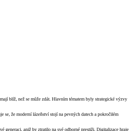
ě mají blíž, než se může zdát. Hlavním tématem byly strategické výzvy
e se, že moderní lázeňství stojí na pevných datech a pokročilém
generaci, aniž by ztratilo na své odborné prestiži. Digitalizace hraje