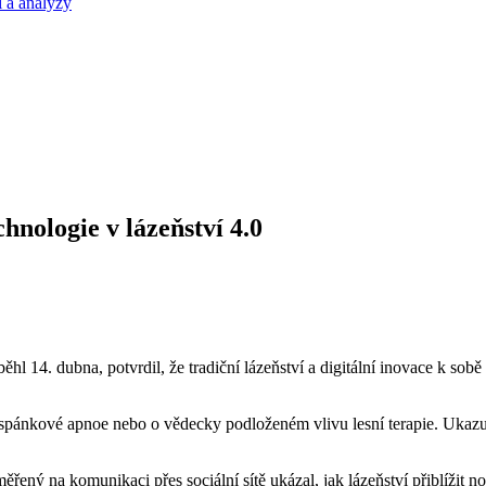
 a analýzy
nologie v lázeňství 4.0
hl 14. dubna, potvrdil, že tradiční lázeňství a digitální inovace k sob
 spánkové apnoe nebo o vědecky podloženém vlivu lesní terapie. Ukazuj
ý na komunikaci přes sociální sítě ukázal, jak lázeňství přiblížit nové 