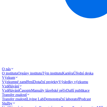
O nás
O institutu
Orgány institutu
Tým institutu
Kariéra
Úřední deska
Výzkum
Výzkumné zaměření
Dotační projekty
Výsledky výzkumu
Vzdělávání
Vzdělávání
Časopis
Manuály lázeňské péče
Další publikace
Transfer znalostí
Transfer znalostí
Living Lab
Demonstrační laboratoř
Podcast
Služby