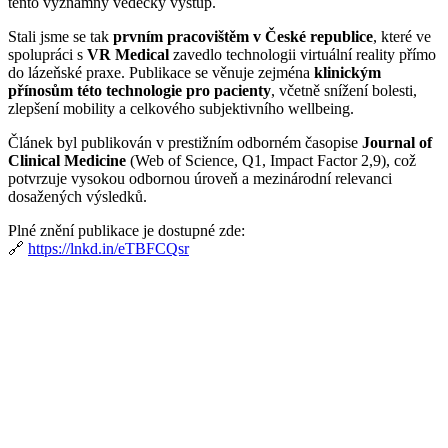
tento významný vědecký výstup.
Stali jsme se tak
prvním pracovištěm v České republice
, které ve
spolupráci s
VR Medical
zavedlo technologii virtuální reality přímo
do lázeňské praxe. Publikace se věnuje zejména
klinickým
přínosům této technologie pro pacienty
, včetně snížení bolesti,
zlepšení mobility a celkového subjektivního wellbeing.
Článek byl publikován v prestižním odborném časopise
Journal of
Clinical Medicine
(Web of Science, Q1, Impact Factor 2,9), což
potvrzuje vysokou odbornou úroveň a mezinárodní relevanci
dosažených výsledků.
Plné znění publikace je dostupné zde:
🔗
https://lnkd.in/eTBFCQsr