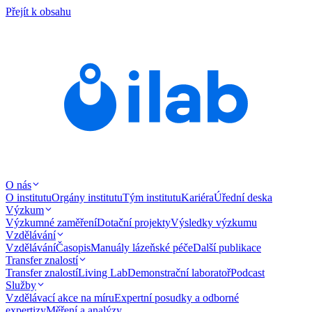
Přejít k obsahu
O nás
O institutu
Orgány institutu
Tým institutu
Kariéra
Úřední deska
Výzkum
Výzkumné zaměření
Dotační projekty
Výsledky výzkumu
Vzdělávání
Vzdělávání
Časopis
Manuály lázeňské péče
Další publikace
Transfer znalostí
Transfer znalostí
Living Lab
Demonstrační laboratoř
Podcast
Služby
Vzdělávací akce na míru
Expertní posudky a odborné
expertizy
Měření a analýzy