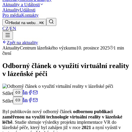
Aktuality a Události
Aktuality
Události
Pro média
Kontakty
Hledat na webu…
⌘K
CZ
/
EN
Zpět na aktuality
Aktuality
Centrum lázeňského výzkumu
10. prosince 2025
1 min
čtení
Odborný článek o využití virtuální reality
v lázeňské péči
Sdílet
Sdílet
Byl publikován nový odborný článek
odbornou publikaci
zaměřenou na využití technologie virtuální reality v lázeňské
léčbě
. Studie shrnuje výsledky projektu implementace VR do
lázeňské péče, který byl zahájen již v roce
2021
a nyní vyústil v