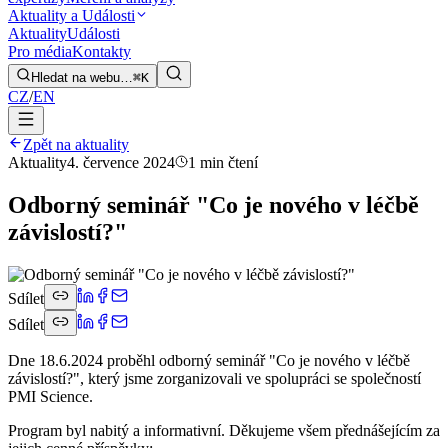
Aktuality a Události
Aktuality
Události
Pro média
Kontakty
Hledat na webu…
⌘K
CZ
/
EN
Zpět na aktuality
Aktuality
4. července 2024
1 min čtení
Odborný seminář "Co je nového v léčbě
závislostí?"
Sdílet
Sdílet
Dne 18.6.2024 proběhl odborný seminář "Co je nového v léčbě
závislostí?", který jsme zorganizovali ve spolupráci se společností
PMI Science.
Program byl nabitý a informativní. Děkujeme všem přednášejícím za