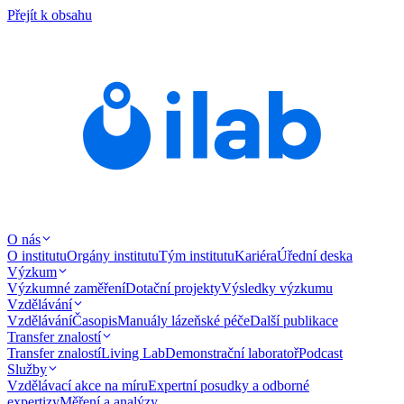
Přejít k obsahu
O nás
O institutu
Orgány institutu
Tým institutu
Kariéra
Úřední deska
Výzkum
Výzkumné zaměření
Dotační projekty
Výsledky výzkumu
Vzdělávání
Vzdělávání
Časopis
Manuály lázeňské péče
Další publikace
Transfer znalostí
Transfer znalostí
Living Lab
Demonstrační laboratoř
Podcast
Služby
Vzdělávací akce na míru
Expertní posudky a odborné
expertizy
Měření a analýzy