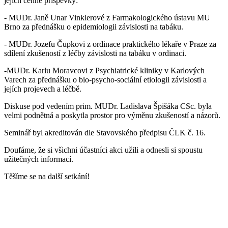
jejich cenné příspěvky:
- MUDr. Janě Unar Vinklerové z Farmakologického ústavu MU
Brno za přednášku o epidemiologii závislosti na tabáku.
- MUDr. Jozefu Čupkovi z ordinace praktického lékaře v Praze za
sdílení zkušeností z léčby závislosti na tabáku v ordinaci.
-MUDr. Karlu Moravcovi z Psychiatrické kliniky v Karlových
Varech za přednášku o bio-psycho-sociální etiologii závislosti a
jejích projevech a léčbě.
Diskuse pod vedením prim. MUDr. Ladislava Špišáka CSc. byla
velmi podnětná a poskytla prostor pro výměnu zkušeností a názorů.
Seminář byl akreditován dle Stavovského předpisu ČLK č. 16.
Doufáme, že si všichni účastníci akci užili a odnesli si spoustu
užitečných informací.
Těšíme se na další setkání!