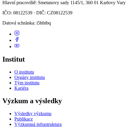
Hlavní pracoviště
: Smetanovy sady 1145/1, 360 01 Karlovy Vary
IČO: 08122539 · DIČ: CZ08122539
Datová schránka
: i5hbibq
Institut
O institutu
Orgány institutu
Tým institutu
Kariéra
Výzkum a výsledky
Výsledky výzkumu
Publikace
Výzkumná infrastruktura