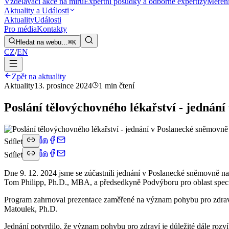
Vzdělávací akce na míru
Expertní posudky a odborné expertizy
Měření
Aktuality a Události
Aktuality
Události
Pro média
Kontakty
Hledat na webu…
⌘K
CZ
/
EN
Zpět na aktuality
Aktuality
13. prosince 2024
1 min čtení
Poslání tělovýchovného lékařství - jednán
Sdílet
Sdílet
Dne 9. 12. 2024 jsme se zúčastnili jednání v Poslanecké sněmovně n
Tom Philipp, Ph.D., MBA, a předsedkyně Podvýboru pro oblast speci
Program zahrnoval prezentace zaměřené na význam pohybu pro zdraví, 
Matoulek, Ph.D.
Jednání potvrdilo, že význam pohybu pro zdraví je důležité dále ro