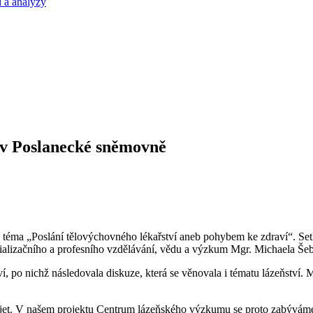
 a analýzy
í v Poslanecké sněmovně
a téma „Poslání tělovýchovného lékařství aneb pohybem ke zdraví“. Se
alizačního a profesního vzdělávání, vědu a výzkum Mgr. Michaela Šeb
po nichž následovala diskuze, která se věnovala i tématu lázeňství. 
zvíjet. V našem projektu Centrum lázeňského výzkumu se proto zabývám