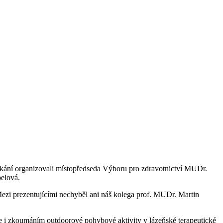
tkání organizovali místopředseda Výboru pro zdravotnictví MUDr.
elová.
Mezi prezentujícími nechyběl ani náš kolega prof. MUDr. Martin
e i zkoumáním outdoorové pohybové aktivity v lázeňské terapeutické