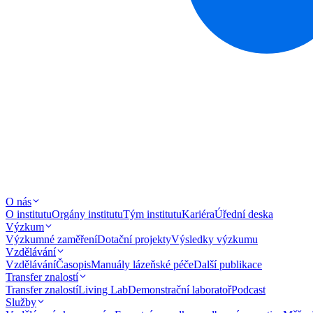
O nás
O institutu
Orgány institutu
Tým institutu
Kariéra
Úřední deska
Výzkum
Výzkumné zaměření
Dotační projekty
Výsledky výzkumu
Vzdělávání
Vzdělávání
Časopis
Manuály lázeňské péče
Další publikace
Transfer znalostí
Transfer znalostí
Living Lab
Demonstrační laboratoř
Podcast
Služby