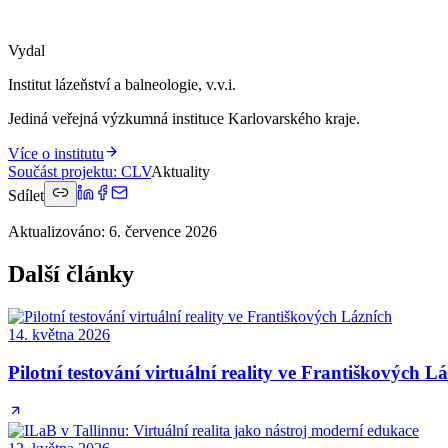
Vydal
Institut lázeňství a balneologie, v.v.i.
Jediná veřejná výzkumná instituce Karlovarského kraje.
Více o institutu
Součást projektu
:
CLV
Aktuality
Sdílet
Aktualizováno
:
6. července 2026
Další články
14. května 2026
Pilotní testování virtuální reality ve Františkových L