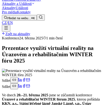
Aktuality a Události
Aktuality
Události
Pro média
Kontakty
Hledat na webu…
⌘K
CZ
/
EN
Zpět na aktuality
Konference
24. března 2025
1 min čtení
Prezentace využití virtuální reality na
Úrazovém a rehabilitačním WINTER
fóru 2025
Sdílet
Sdílet
Ve dnech
20.–21. března 2025
jsme se zúčastnili konference
Úrazové a rehabilitační WINTER fórum 2025
, kterou pořádala
KKN, a.s., Státní léčebné lázně Janské Lázně, s.p., Ústav