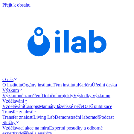
Přejít k obsahu
O nás
O institutu
Orgány institutu
Tým institutu
Kariéra
Úřední deska
Výzkum
Výzkumné zaměření
Dotační projekty
Výsledky výzkumu
Vzdělávání
Vzdělávání
Časopis
Manuály lázeňské péče
Další publikace
Transfer znalostí
Transfer znalostí
Living Lab
Demonstrační laboratoř
Podcast
Služby
Vzdělávací akce na míru
Expertní posudky a odborné
expertizy
Měření a analýzy