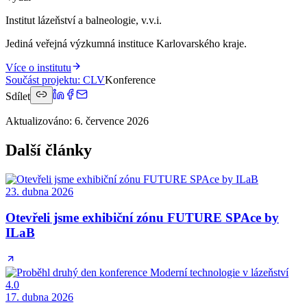
Institut lázeňství a balneologie, v.v.i.
Jediná veřejná výzkumná instituce Karlovarského kraje.
Více o institutu
Součást projektu
:
CLV
Konference
Sdílet
Aktualizováno
:
6. července 2026
Další články
23. dubna 2026
Otevřeli jsme exhibiční zónu FUTURE SPAce by
ILaB
17. dubna 2026