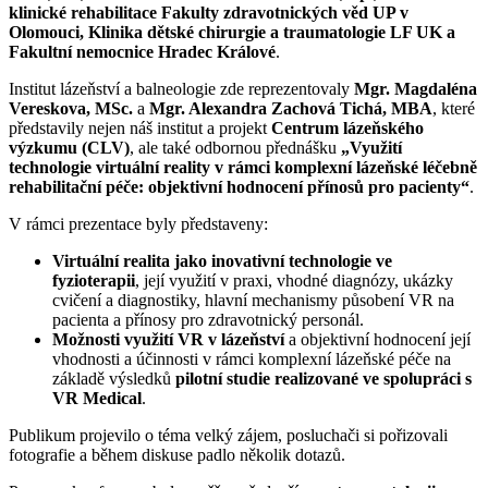
klinické rehabilitace Fakulty zdravotnických věd UP v
Olomouci, Klinika dětské chirurgie a traumatologie LF UK a
Fakultní nemocnice Hradec Králové
.
Institut lázeňství a balneologie zde reprezentovaly
Mgr. Magdaléna
Vereskova, MSc.
a
Mgr. Alexandra Zachová Tichá, MBA
, které
představily nejen náš institut a projekt
Centrum lázeňského
výzkumu (CLV)
, ale také odbornou přednášku
„Využití
technologie virtuální reality v rámci komplexní lázeňské léčebně
rehabilitační péče: objektivní hodnocení přínosů pro pacienty“
.
V rámci prezentace byly představeny:
Virtuální realita jako inovativní technologie ve
fyzioterapii
, její využití v praxi, vhodné diagnózy, ukázky
cvičení a diagnostiky, hlavní mechanismy působení VR na
pacienta a přínosy pro zdravotnický personál.
Možnosti využití VR v lázeňství
a objektivní hodnocení její
vhodnosti a účinnosti v rámci komplexní lázeňské péče na
základě výsledků
pilotní studie realizované ve spolupráci s
VR Medical
.
Publikum projevilo o téma velký zájem, posluchači si pořizovali
fotografie a během diskuse padlo několik dotazů.