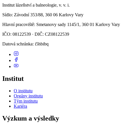
Institut lázeňství a balneologie, v. v. i.
Sídlo
: Závodní 353/88, 360 06 Karlovy Vary
Hlavní pracoviště
: Smetanovy sady 1145/1, 360 01 Karlovy Vary
IČO: 08122539 · DIČ: CZ08122539
Datová schránka
: i5hbibq
Institut
O institutu
Orgány institutu
Tým institutu
Kariéra
Výzkum a výsledky