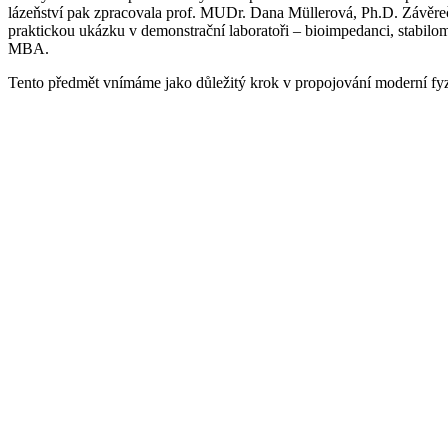
lázeňství pak zpracovala prof. MUDr. Dana Müllerová, Ph.D. Závěrečný
praktickou ukázku v demonstrační laboratoři – bioimpedanci, stabilome
MBA.
Tento předmět vnímáme jako důležitý krok v propojování moderní fyzio