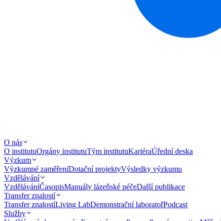
O nás
O institutu
Orgány institutu
Tým institutu
Kariéra
Úřední deska
Výzkum
Výzkumné zaměření
Dotační projekty
Výsledky výzkumu
Vzdělávání
Vzdělávání
Časopis
Manuály lázeňské péče
Další publikace
Transfer znalostí
Transfer znalostí
Living Lab
Demonstrační laboratoř
Podcast
Služby