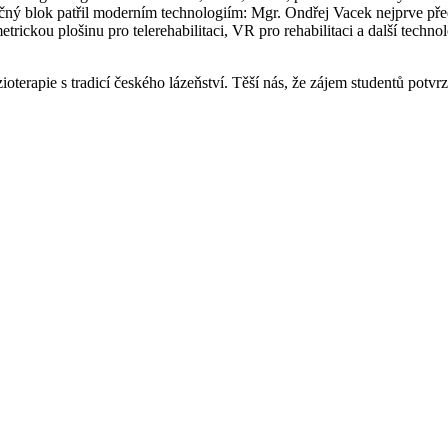
 blok patřil moderním technologiím: Mgr. Ondřej Vacek nejprve představ
trickou plošinu pro telerehabilitaci, VR pro rehabilitaci a další tech
terapie s tradicí českého lázeňství. Těší nás, že zájem studentů potvr