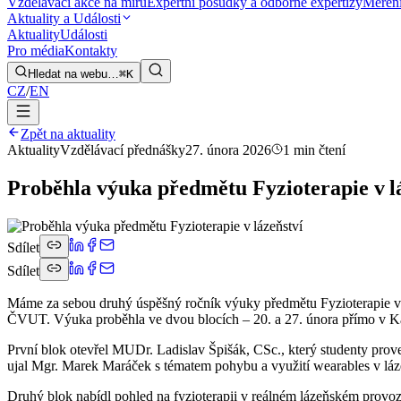
Vzdělávací akce na míru
Expertní posudky a odborné expertizy
Měření
Aktuality a Události
Aktuality
Události
Pro média
Kontakty
Hledat na webu…
⌘K
CZ
/
EN
Zpět na aktuality
Aktuality
Vzdělávací přednášky
27. února 2026
1 min čtení
Proběhla výuka předmětu Fyzioterapie v l
Sdílet
Sdílet
Máme za sebou druhý úspěšný ročník výuky předmětu Fyzioterapie v l
ČVUT. Výuka proběhla ve dvou blocích – 20. a 27. února přímo v K
První blok otevřel MUDr. Ladislav Špišák, CSc., který studenty proved
ujal Mgr. Marek Maráček s tématem pohybu a využití wearables v láz
Druhý blok nabídl pohled na fyzioterapii v reálném lázeňském provo