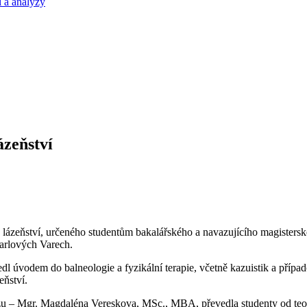
 a analýzy
ázeňství
ázeňství, určeného studentům bakalářského a navazujícího magisterské
arlových Varech.
l úvodem do balneologie a fyzikální terapie, včetně kazuistik a případ
eňství.
zu – Mgr. Magdaléna Vereskova, MSc., MBA, převedla studenty od teori