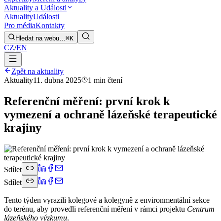
Aktuality a Události
Aktuality
Události
Pro média
Kontakty
Hledat na webu…
⌘K
CZ
/
EN
Zpět na aktuality
Aktuality
11. dubna 2025
1 min čtení
Referenční měření: první krok k
vymezení a ochraně lázeňské terapeutické
krajiny
Sdílet
Sdílet
Tento týden vyrazili kolegové a kolegyně z environmentální sekce
do terénu, aby provedli referenční měření v rámci projektu
Centrum
lázeňského výzkumu
.