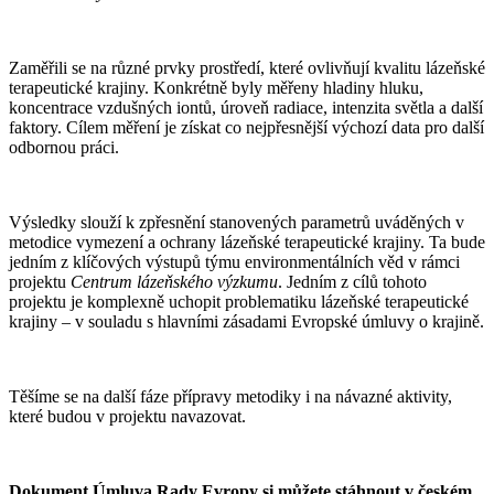
Zaměřili se na různé prvky prostředí, které ovlivňují kvalitu lázeňské
terapeutické krajiny. Konkrétně byly měřeny hladiny hluku,
koncentrace vzdušných iontů, úroveň radiace, intenzita světla a další
faktory. Cílem měření je získat co nejpřesnější výchozí data pro další
odbornou práci.
Výsledky slouží k zpřesnění stanovených parametrů uváděných v
metodice vymezení a ochrany lázeňské terapeutické krajiny. Ta bude
jedním z klíčových výstupů týmu environmentálních věd v rámci
projektu
Centrum lázeňského výzkumu
. Jedním z cílů tohoto
projektu je komplexně uchopit problematiku lázeňské terapeutické
krajiny – v souladu s hlavními zásadami Evropské úmluvy o krajině.
Těšíme se na další fáze přípravy metodiky i na návazné aktivity,
které budou v projektu navazovat.
Dokument Úmluva Rady Evropy si můžete stáhnout v českém