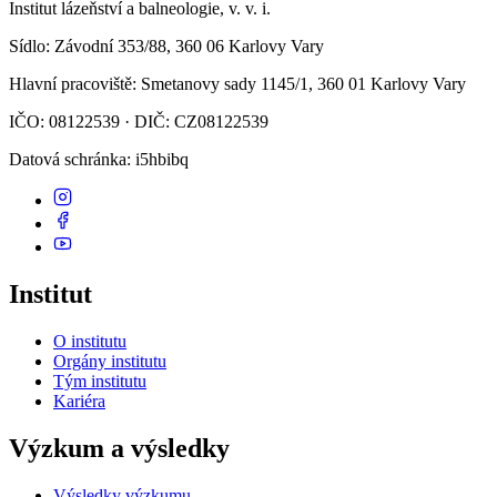
Institut lázeňství a balneologie, v. v. i.
Sídlo
: Závodní 353/88, 360 06 Karlovy Vary
Hlavní pracoviště
: Smetanovy sady 1145/1, 360 01 Karlovy Vary
IČO: 08122539 · DIČ: CZ08122539
Datová schránka
: i5hbibq
Institut
O institutu
Orgány institutu
Tým institutu
Kariéra
Výzkum a výsledky
Výsledky výzkumu