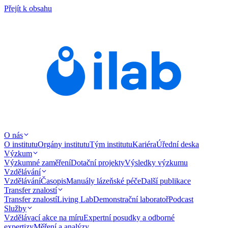
Přejít k obsahu
O nás
O institutu
Orgány institutu
Tým institutu
Kariéra
Úřední deska
Výzkum
Výzkumné zaměření
Dotační projekty
Výsledky výzkumu
Vzdělávání
Vzdělávání
Časopis
Manuály lázeňské péče
Další publikace
Transfer znalostí
Transfer znalostí
Living Lab
Demonstrační laboratoř
Podcast
Služby
Vzdělávací akce na míru
Expertní posudky a odborné
expertizy
Měření a analýzy