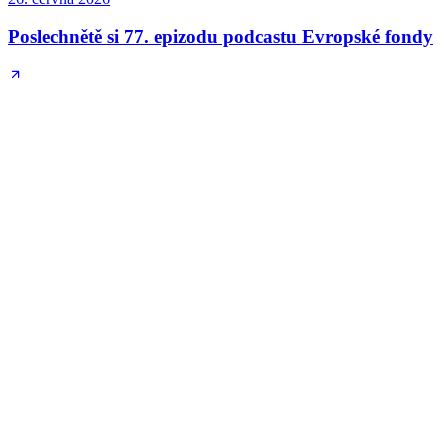
Poslechnětě si 77. epizodu podcastu Evropské fondy