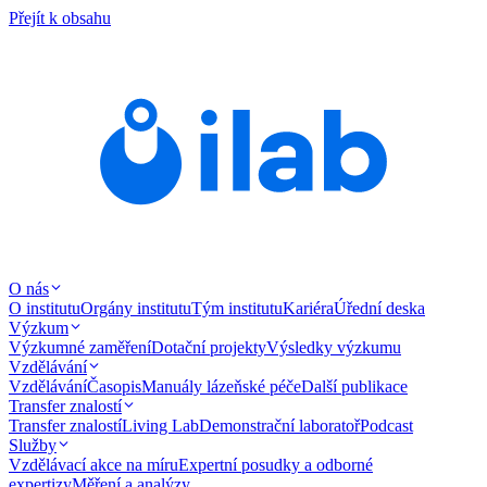
Přejít k obsahu
O nás
O institutu
Orgány institutu
Tým institutu
Kariéra
Úřední deska
Výzkum
Výzkumné zaměření
Dotační projekty
Výsledky výzkumu
Vzdělávání
Vzdělávání
Časopis
Manuály lázeňské péče
Další publikace
Transfer znalostí
Transfer znalostí
Living Lab
Demonstrační laboratoř
Podcast
Služby
Vzdělávací akce na míru
Expertní posudky a odborné
expertizy
Měření a analýzy