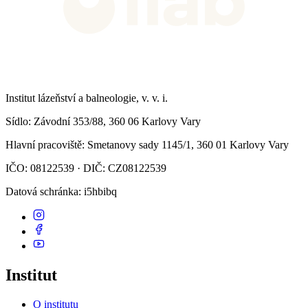
Institut lázeňství a balneologie, v. v. i.
Sídlo
: Závodní 353/88, 360 06 Karlovy Vary
Hlavní pracoviště
: Smetanovy sady 1145/1, 360 01 Karlovy Vary
IČO: 08122539 · DIČ: CZ08122539
Datová schránka
: i5hbibq
Institut
O institutu