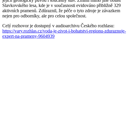
jejich geologický původ i současný stav. Zmínil mimo jiné oblast
Slavkovského lesa, kde je v současnosti evidováno přibližně 329
aktivních pramenů. Zdůraznil, že péče o tyto zdroje je závazkem
nejen pro odborníky, ale pro celou společnost.
Celý rozhovor je dostupný v audioarchivu Českého rozhlasu:
https://vary.rozhlas.cz/voda-je-zivot-i-bohatstvi-regionu-zduraznuje-
expert-na-prameny-9604939