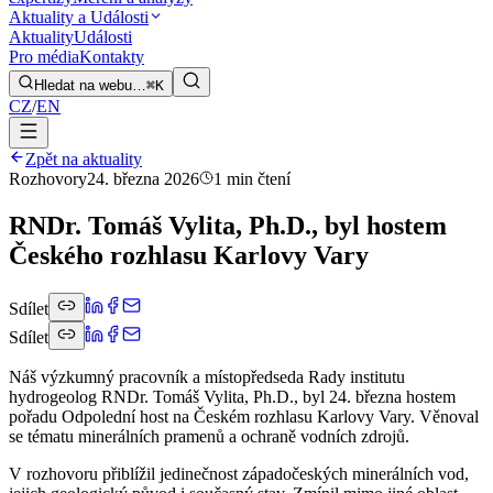
Aktuality a Události
Aktuality
Události
Pro média
Kontakty
Hledat na webu…
⌘K
CZ
/
EN
Zpět na aktuality
Rozhovory
24. března 2026
1 min čtení
RNDr. Tomáš Vylita, Ph.D., byl hostem
Českého rozhlasu Karlovy Vary
Sdílet
Sdílet
Náš výzkumný pracovník a místopředseda Rady institutu
hydrogeolog RNDr. Tomáš Vylita, Ph.D., byl 24. března hostem
pořadu Odpolední host na Českém rozhlasu Karlovy Vary. Věnoval
se tématu minerálních pramenů a ochraně vodních zdrojů.
V rozhovoru přiblížil jedinečnost západočeských minerálních vod,