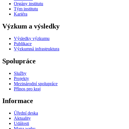
Orgány institutu
Tým institutu
Kariéra
Výzkum a výsledky
Výsledky výzkumu
Publikace
Výzkumná infrastruktura
Spolupráce
Služby
Projekty
Mezinárodní spolupráce
Přínos pro kraj
Informace
Úřední deska
Aktuality
Události
Mapa webu