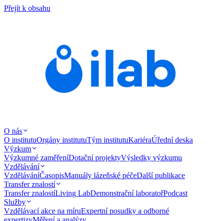
Přejít k obsahu
O nás
O institutu
Orgány institutu
Tým institutu
Kariéra
Úřední deska
Výzkum
Výzkumné zaměření
Dotační projekty
Výsledky výzkumu
Vzdělávání
Vzdělávání
Časopis
Manuály lázeňské péče
Další publikace
Transfer znalostí
Transfer znalostí
Living Lab
Demonstrační laboratoř
Podcast
Služby
Vzdělávací akce na míru
Expertní posudky a odborné
expertizy
Měření a analýzy