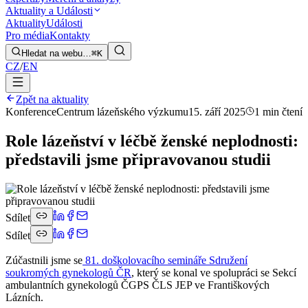
Aktuality a Události
Aktuality
Události
Pro média
Kontakty
Hledat na webu…
⌘K
CZ
/
EN
Zpět na aktuality
Konference
Centrum lázeňského výzkumu
15. září 2025
1 min čtení
Role lázeňství v léčbě ženské neplodnosti:
představili jsme připravovanou studii
Sdílet
Sdílet
Zúčastnili jsme se
81. doškolovacího semináře Sdružení
soukromých gynekologů ČR
, který se konal ve spolupráci se Sekcí
ambulantních gynekologů ČGPS ČLS JEP ve Františkových
Lázních.