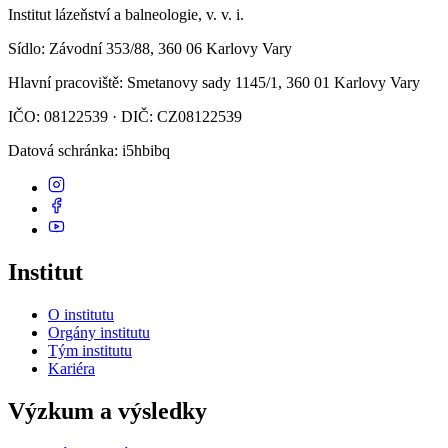
Institut lázeňství a balneologie, v. v. i.
Sídlo
: Závodní 353/88, 360 06 Karlovy Vary
Hlavní pracoviště
: Smetanovy sady 1145/1, 360 01 Karlovy Vary
IČO: 08122539 · DIČ: CZ08122539
Datová schránka
: i5hbibq
Institut
O institutu
Orgány institutu
Tým institutu
Kariéra
Výzkum a výsledky