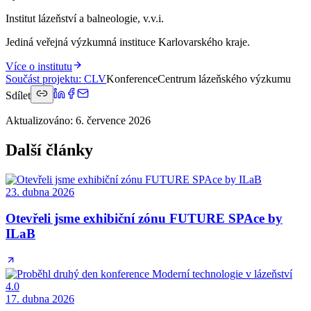
Institut lázeňství a balneologie, v.v.i.
Jediná veřejná výzkumná instituce Karlovarského kraje.
Více o institutu
Součást projektu
:
CLV
Konference
Centrum lázeňského výzkumu
Sdílet
Aktualizováno
:
6. července 2026
Další články
23. dubna 2026
Otevřeli jsme exhibiční zónu FUTURE SPAce by
ILaB
17. dubna 2026