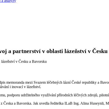
 a analýzy
j a partnerství v oblasti lázeňství v Česku
í podpis memoranda mezi Svazem léčebných lázní České republiky a Bav
ávání i inovací v lázeňství.
podporu udržitelného využívání přírodních léčivých zdrojů, pilotní in
ce z Česka a Bavorska. Jak uvedla ředitelka ILaB Ing. Alina Huseynli, 