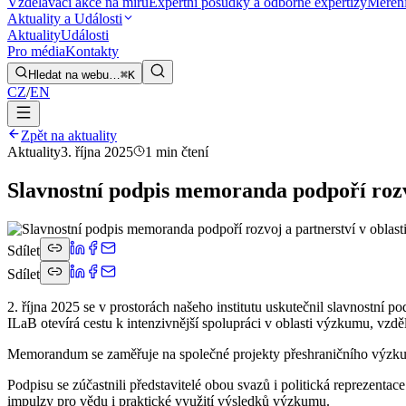
Vzdělávací akce na míru
Expertní posudky a odborné expertizy
Měření
Aktuality a Události
Aktuality
Události
Pro média
Kontakty
Hledat na webu…
⌘K
CZ
/
EN
Zpět na aktuality
Aktuality
3. října 2025
1 min čtení
Slavnostní podpis memoranda podpoří rozvo
Sdílet
Sdílet
2. října 2025 se v prostorách našeho institutu uskutečnil slavnostn
ILaB otevírá cestu k intenzivnější spolupráci v oblasti výzkumu, vzděl
Memorandum se zaměřuje na společné projekty přeshraničního výzkumu, 
Podpisu se zúčastnili představitelé obou svazů i politická reprezenta
impulzy pro vědu i praktické využití výsledků výzkumu.