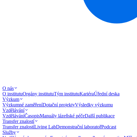
O nás
O institutu
Orgány institutu
Tým institutu
Kariéra
Úřední deska
Výzkum
Výzkumné zaměření
Dotační projekty
Výsledky výzkumu
Vzdělávání
Vzdělávání
Časopis
Manuály lázeňské péče
Další publikace
Transfer znalostí
Transfer znalostí
Living Lab
Demonstrační laboratoř
Podcast
Služby