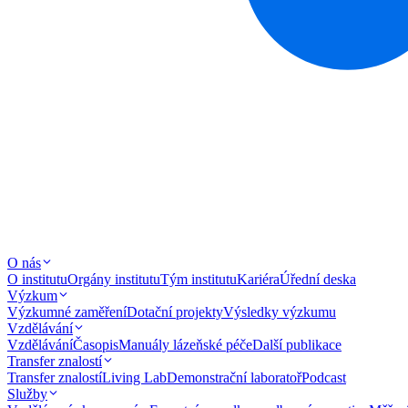
O nás
O institutu
Orgány institutu
Tým institutu
Kariéra
Úřední deska
Výzkum
Výzkumné zaměření
Dotační projekty
Výsledky výzkumu
Vzdělávání
Vzdělávání
Časopis
Manuály lázeňské péče
Další publikace
Transfer znalostí
Transfer znalostí
Living Lab
Demonstrační laboratoř
Podcast
Služby