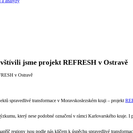
 a analýzy
avštívili jsme projekt REFRESH v Ostravě
ojektů spravedlivé transformace v Moravskoslezském kraji – projekt
RE
o výzkumu, který nese podobné označení v rámci Karlovarského kraje. I 
příč regiony jsou podle nás klíčem k úspěchu spravedlivé transformac