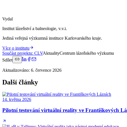
Vydal
Institut lázeňství a balneologie, v.v.i.
Jediná veřejná výzkumná instituce Karlovarského kraje.
Více o institutu
Součást projektu
:
CLV
Aktuality
Centrum lázeňského výzkumu
Sdílet
Aktualizováno
:
6. července 2026
Další články
14. května 2026
Pilotní testování virtuální reality ve Františkových L