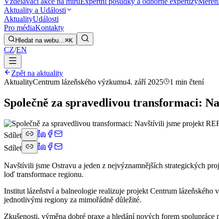
Vzdělávací akce na míru
Expertní posudky a odborné expertizy
Měření
Aktuality a Události
Aktuality
Události
Pro média
Kontakty
Hledat na webu…
⌘K
CZ
/
EN
Zpět na aktuality
Aktuality
Centrum lázeňského výzkumu
4. září 2025
1 min čtení
Společně za spravedlivou transformaci: N
Sdílet
Sdílet
Navštívili jsme Ostravu a jeden z nejvýznamnějších strategických pr
loď transformace regionu.
Institut lázeňství a balneologie realizuje projekt Centrum lázeňskéh
jednotlivými regiony za mimořádně důležité.
Zkušenosti, výměna dobré praxe a hledání nových forem spolupráce na