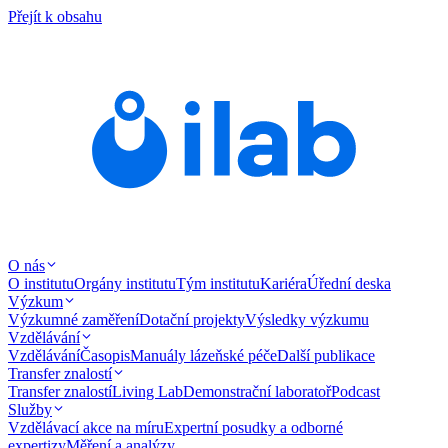
Přejít k obsahu
O nás
O institutu
Orgány institutu
Tým institutu
Kariéra
Úřední deska
Výzkum
Výzkumné zaměření
Dotační projekty
Výsledky výzkumu
Vzdělávání
Vzdělávání
Časopis
Manuály lázeňské péče
Další publikace
Transfer znalostí
Transfer znalostí
Living Lab
Demonstrační laboratoř
Podcast
Služby
Vzdělávací akce na míru
Expertní posudky a odborné
expertizy
Měření a analýzy