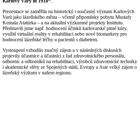
Karlovy Vary in 1918“
.
Prezentace se zaměřila na historický i současný význam Karlových
Varů jako lázeňského města – včetně připomínky pobytu Mustafy
Kemala Atatürka – a na aktuální výzkumné projekty Institutu.
Představili jsme např. hodnocení účinků karlovarské pitné kúry,
využití virtuální reality v rehabilitaci nebo nové biomarkery pro
hodnocení lázeňské léčby u pacientů s diabetem.
Vystoupení vzbudilo značný zájem a v následných diskusích
projevily účastnice a účastníci z řad zdravotnického personálu,
odbornic a odborníků na rehabilitaci, výrobců zdravotnické techniky
i akademické sféry ze Spojených států, Evropy a Asie velký zájem o
lázeňský výzkum v našem regionu.