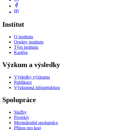
Institut
O institutu
Orgány institutu
Tým institutu
Kariéra
Výzkum a výsledky
Výsledky výzkumu
Publikace
Výzkumná infrastruktura
Spolupráce
Služby
Projekty
Mezinárodní spolupráce
Přínos pro kraj