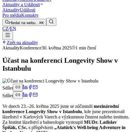
Aktuality a Události
Aktuality
Události
Pro média
Kontakty
Hledat na webu…
⌘K
CZ
/
EN
Zpět na aktuality
Aktuality
Konference
30. května 2025
1 min čtení
Účast na konferenci Longevity Show v
Istanbulu
Sdílet
Sdílet
Ve dnech 23.–26. května 2025 jsme se zúčastnili
mezinárodní
konference Longevity Show v Istanbulu
, kde jsme prezentovali
lázeňství v Karlových Varech a výzkumnou činnost našeho institutu.
Za Institut lázeňství a balneologie vystoupil
MUDr. Ladislav
Špišák, CSc.
s příspěvkem
„Atatürk's Well-being Adventure in