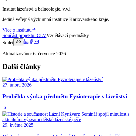
Institut lázeňství a balneologie, v.v.i.
Jediná veřejná výzkumná instituce Karlovarského kraje.
Více o institutu
Součást projektu
:
CLV
Vzdělávací přednášky
Sdílet
Aktualizováno
:
6. července 2026
Další články
27. února 2026
Proběhla výuka předmětu Fyzioterapie v lázeňství
29. května 2025