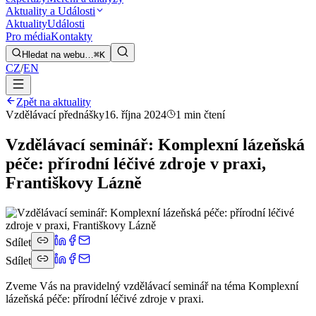
Aktuality a Události
Aktuality
Události
Pro média
Kontakty
Hledat na webu…
⌘K
CZ
/
EN
Zpět na aktuality
Vzdělávací přednášky
16. října 2024
1 min čtení
Vzdělávací seminář: Komplexní lázeňská
péče: přírodní léčivé zdroje v praxi,
Františkovy Lázně
Sdílet
Sdílet
Zveme Vás na pravidelný vzdělávací seminář na téma Komplexní
lázeňská péče: přírodní léčivé zdroje v praxi.