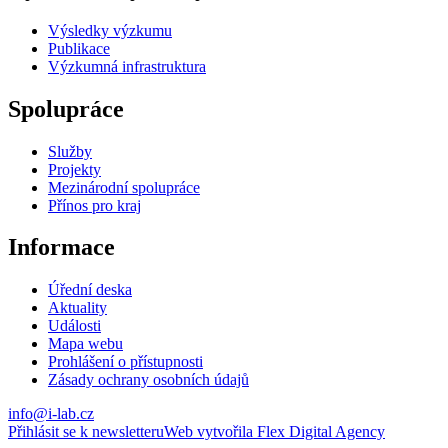
Výsledky výzkumu
Publikace
Výzkumná infrastruktura
Spolupráce
Služby
Projekty
Mezinárodní spolupráce
Přínos pro kraj
Informace
Úřední deska
Aktuality
Události
Mapa webu
Prohlášení o přístupnosti
Zásady ochrany osobních údajů
info@i-lab.cz
Přihlásit se k newsletteru
Web vytvořila Flex Digital Agency