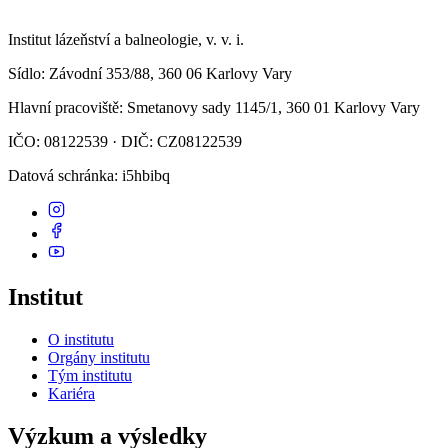
Institut lázeňství a balneologie, v. v. i.
Sídlo
: Závodní 353/88, 360 06 Karlovy Vary
Hlavní pracoviště
: Smetanovy sady 1145/1, 360 01 Karlovy Vary
IČO: 08122539 · DIČ: CZ08122539
Datová schránka
: i5hbibq
Institut
O institutu
Orgány institutu
Tým institutu
Kariéra
Výzkum a výsledky