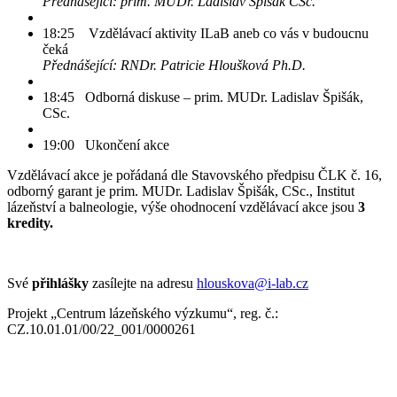
Přednášející: prim. MUDr. Ladislav Špišák CSc.
18:25 Vzdělávací aktivity ILaB aneb co vás v budoucnu
čeká
Přednášející: RNDr. Patricie Hloušková Ph.D.
18:45 Odborná diskuse – prim. MUDr. Ladislav Špišák,
CSc.
19:00 Ukončení akce
Vzdělávací akce je pořádaná dle Stavovského předpisu ČLK č. 16,
odborný garant je prim. MUDr. Ladislav Špišák, CSc., Institut
lázeňství a balneologie, výše ohodnocení vzdělávací akce jsou
3
kredity.
Své
přihlášky
zasílejte na adresu
hlouskova@i-lab.cz
Projekt „Centrum lázeňského výzkumu“, reg. č.:
CZ.10.01.01/00/22_001/0000261