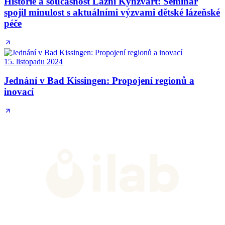
Historie a současnost Lázní Kynžvart: Seminář
spojil minulost s aktuálními výzvami dětské lázeňské
péče
15. listopadu 2024
Jednání v Bad Kissingen: Propojení regionů a
inovací