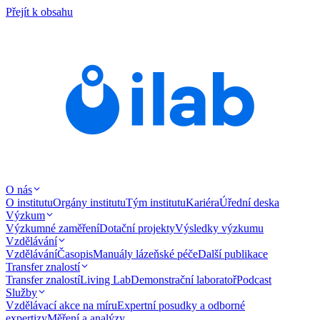
Přejít k obsahu
O nás
O institutu
Orgány institutu
Tým institutu
Kariéra
Úřední deska
Výzkum
Výzkumné zaměření
Dotační projekty
Výsledky výzkumu
Vzdělávání
Vzdělávání
Časopis
Manuály lázeňské péče
Další publikace
Transfer znalostí
Transfer znalostí
Living Lab
Demonstrační laboratoř
Podcast
Služby
Vzdělávací akce na míru
Expertní posudky a odborné
expertizy
Měření a analýzy