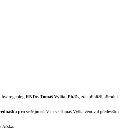
a, hydrogeolog
RNDr. Tomáš Vylita, Ph.D.
, zde přiblížil přírodní
řednáška pro veřejnost
. V ní se Tomáš Vylita věnoval především
y
Ašska.