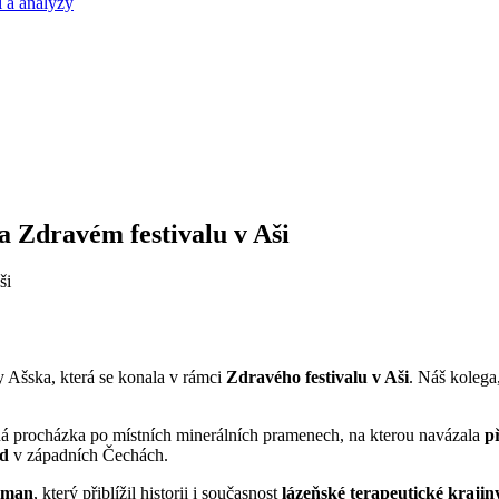
 a analýzy
 Zdravém festivalu v Aši
 Ašska, která se konala v rámci
Zdravého festivalu v Aši
. Náš koleg
á procházka po místních minerálních pramenech, na kterou navázala
p
od
v západních Čechách.
eman
, který přiblížil historii i současnost
lázeňské terapeutické krajin