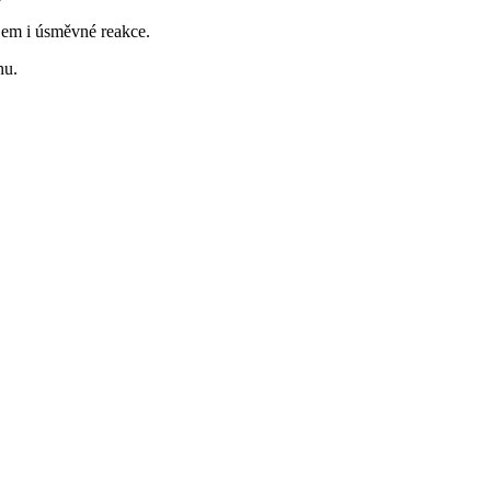
ájem i úsměvné reakce.
nu.