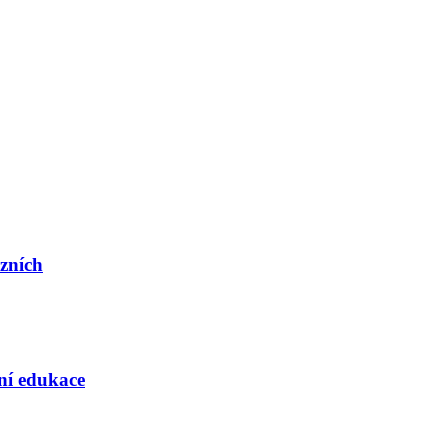
ázních
rní edukace