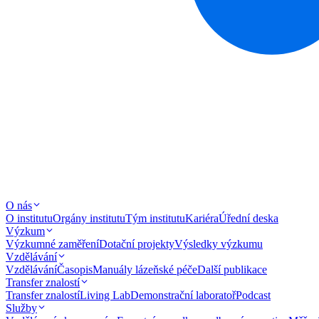
O nás
O institutu
Orgány institutu
Tým institutu
Kariéra
Úřední deska
Výzkum
Výzkumné zaměření
Dotační projekty
Výsledky výzkumu
Vzdělávání
Vzdělávání
Časopis
Manuály lázeňské péče
Další publikace
Transfer znalostí
Transfer znalostí
Living Lab
Demonstrační laboratoř
Podcast
Služby