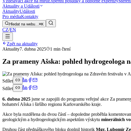
Vzdělávací akce na míru
Expertní posudky a odborné expertizy
Měření
Aktuality a Události
Aktuality
Události
Pro média
Kontakty
Hledat na webu…
⌘K
CZ
/
EN
Zpět na aktuality
Aktuality
7. dubna 2025
1 min čtení
Za prameny Ašska: pohled hydrogeologa na
Sdílet
Sdílet
6. dubna 2025
jsme se zapojili do programu veřejné akce Za prameny
bohatství Ašska i širšího regionu Karlovarského kraje.
Akce byla rozdělena do dvou částí – dopoledne proběhla komentovan
geologickým a hydrogeologickým aspektům výskytu
minerálních v
Druhou část přednáškového bloku doplnil historik
Mgr. Lubomír Z