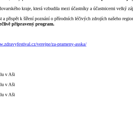
lovarského kraje, která vzbudila mezi účastníky a účastnicemi velký z
t a přispět k šíření poznání o přírodních léčivých zdrojích našeho regio
ečlivě připravený program.
w.zdravyfestival.cz/verejne/za-prameny-asska/