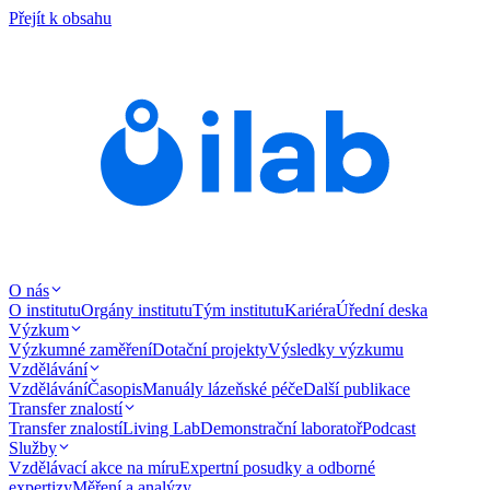
Přejít k obsahu
O nás
O institutu
Orgány institutu
Tým institutu
Kariéra
Úřední deska
Výzkum
Výzkumné zaměření
Dotační projekty
Výsledky výzkumu
Vzdělávání
Vzdělávání
Časopis
Manuály lázeňské péče
Další publikace
Transfer znalostí
Transfer znalostí
Living Lab
Demonstrační laboratoř
Podcast
Služby
Vzdělávací akce na míru
Expertní posudky a odborné
expertizy
Měření a analýzy