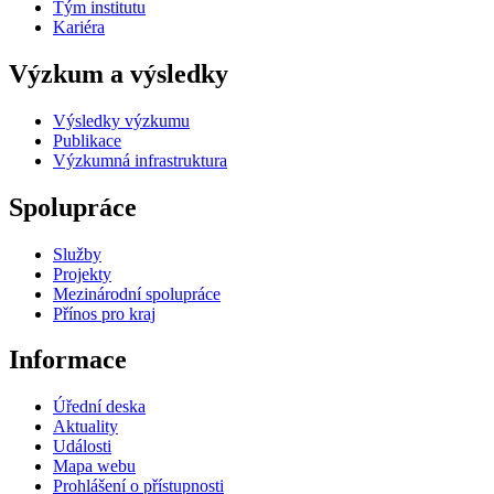
Tým institutu
Kariéra
Výzkum a výsledky
Výsledky výzkumu
Publikace
Výzkumná infrastruktura
Spolupráce
Služby
Projekty
Mezinárodní spolupráce
Přínos pro kraj
Informace
Úřední deska
Aktuality
Události
Mapa webu
Prohlášení o přístupnosti