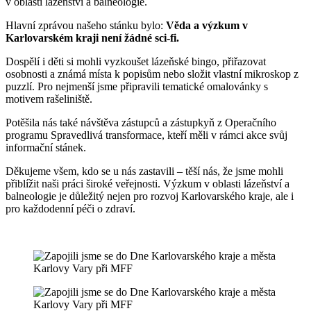
v oblasti lázeňství a balneologie.
Hlavní zprávou našeho stánku bylo:
Věda a výzkum v
Karlovarském kraji není žádné sci-fi.
Dospělí i děti si mohli vyzkoušet lázeňské bingo, přiřazovat
osobnosti a známá místa k popisům nebo složit vlastní mikroskop z
puzzlí. Pro nejmenší jsme připravili tematické omalovánky s
motivem rašeliniště.
Potěšila nás také návštěva zástupců a zástupkyň z Operačního
programu Spravedlivá transformace, kteří měli v rámci akce svůj
informační stánek.
Děkujeme všem, kdo se u nás zastavili – těší nás, že jsme mohli
přiblížit naši práci široké veřejnosti. Výzkum v oblasti lázeňství a
balneologie je důležitý nejen pro rozvoj Karlovarského kraje, ale i
pro každodenní péči o zdraví.