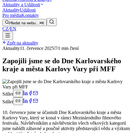
Aktuality a Události
Aktuality
Události
Pro média
Kontakty
Hledat na webu…
⌘K
CZ
/
EN
Zpět na aktuality
Aktuality
11. července 2025
1 min čtení
Zapojili jsme se do Dne Karlovarského
kraje a města Karlovy Vary při MFF
Sdílet
Sdílet
10. července jsme se účastnili Dne Karlovarského kraje a města
Karlovy Vary, který se konal v rámci Mezinárodního filmového
festivalu. Návštěvníkům a návštěvnicím všech věkových kategorií
jsme nabídli zábavné a poučné aktivity představující vědu a výzkum