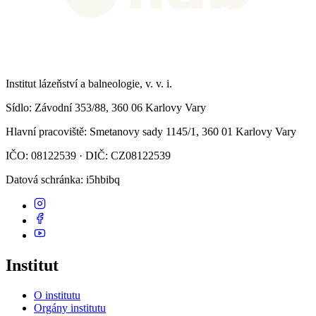
Institut lázeňství a balneologie, v. v. i.
Sídlo
: Závodní 353/88, 360 06 Karlovy Vary
Hlavní pracoviště
: Smetanovy sady 1145/1, 360 01 Karlovy Vary
IČO: 08122539 · DIČ: CZ08122539
Datová schránka
: i5hbibq
Institut
O institutu
Orgány institutu