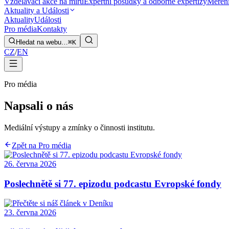
Vzdělávací akce na míru
Expertní posudky a odborné expertizy
Měření
Aktuality a Události
Aktuality
Události
Pro média
Kontakty
Hledat na webu…
⌘K
CZ
/
EN
Pro média
Napsali o nás
Mediální výstupy a zmínky o činnosti institutu.
Zpět na Pro média
26. června 2026
Poslechnětě si 77. epizodu podcastu Evropské fondy
23. června 2026