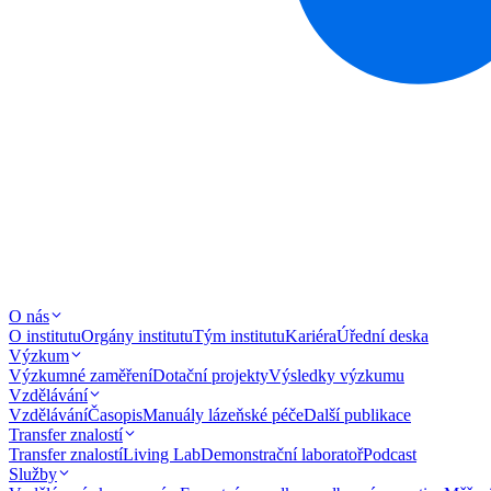
O nás
O institutu
Orgány institutu
Tým institutu
Kariéra
Úřední deska
Výzkum
Výzkumné zaměření
Dotační projekty
Výsledky výzkumu
Vzdělávání
Vzdělávání
Časopis
Manuály lázeňské péče
Další publikace
Transfer znalostí
Transfer znalostí
Living Lab
Demonstrační laboratoř
Podcast
Služby