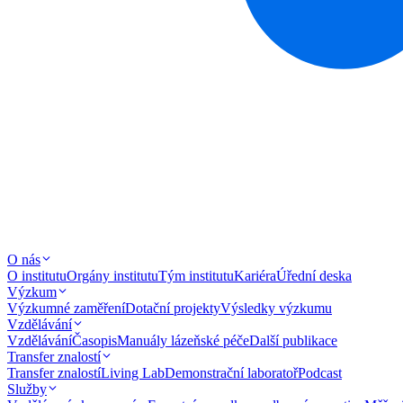
O nás
O institutu
Orgány institutu
Tým institutu
Kariéra
Úřední deska
Výzkum
Výzkumné zaměření
Dotační projekty
Výsledky výzkumu
Vzdělávání
Vzdělávání
Časopis
Manuály lázeňské péče
Další publikace
Transfer znalostí
Transfer znalostí
Living Lab
Demonstrační laboratoř
Podcast
Služby