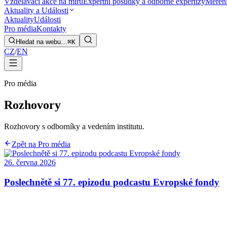
Vzdělávací akce na míru
Expertní posudky a odborné expertizy
Měření
Aktuality a Události
Aktuality
Události
Pro média
Kontakty
Hledat na webu…
⌘K
CZ
/
EN
Pro média
Rozhovory
Rozhovory s odborníky a vedením institutu.
Zpět na Pro média
26. června 2026
Poslechnětě si 77. epizodu podcastu Evropské fondy