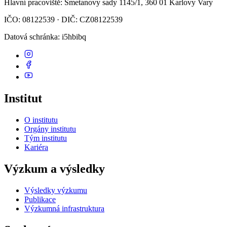
Hlavní pracoviště
: Smetanovy sady 1145/1, 360 01 Karlovy Vary
IČO: 08122539 · DIČ: CZ08122539
Datová schránka
: i5hbibq
Institut
O institutu
Orgány institutu
Tým institutu
Kariéra
Výzkum a výsledky
Výsledky výzkumu
Publikace
Výzkumná infrastruktura