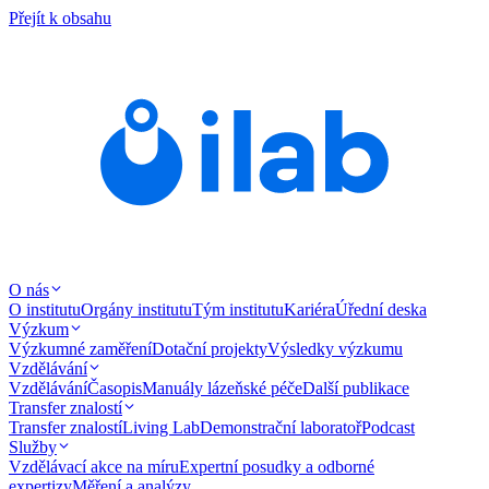
Přejít k obsahu
O nás
O institutu
Orgány institutu
Tým institutu
Kariéra
Úřední deska
Výzkum
Výzkumné zaměření
Dotační projekty
Výsledky výzkumu
Vzdělávání
Vzdělávání
Časopis
Manuály lázeňské péče
Další publikace
Transfer znalostí
Transfer znalostí
Living Lab
Demonstrační laboratoř
Podcast
Služby
Vzdělávací akce na míru
Expertní posudky a odborné
expertizy
Měření a analýzy