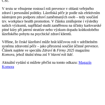
CSc.
V textu se věnujeme rostoucí roli prevence v oblasti veřejného
zdraví i personální politiky. Lázeňská péče je podle nás efektivním
nástrojem pro podporu zdraví zaměstnaných osob – tedy součástí
tzv. workplace health promotion. V článku zmiňujeme i výsledky
našich výzkumů, například studii zaměřenou na účinky karlovarské
pitné kúry při jaterní steatóze nebo výzkum dopadu krátkodobého
lázeňského pobytu na psychické zdraví klientů.
Věříme, že české lázeňství může hrát klíčovou roli v udržitelném
systému zdravotní péče – jako přirozená součást účinné prevence.
Článek najdete ve speciálu
Zdraví & Firmy 2025
magazínu
Komora
, jehož titulní téma zní
V hlavní roli lidé
.
Aktuální vydání si můžete přečíst na tomto odkazu:
Magazín
Komora