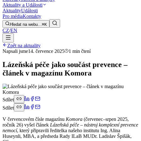
Aktuality a Události
Aktuality
Události
Pro média
Kontakty
Hledat na webu…
⌘K
CZ
/
EN
Zpět na aktuality
Napsali jsme
14. července 2025
1 min čtení
Lázeňská péče jako součást prevence –
článek v magazínu Komora
Sdílet
Sdílet
V červencovém čísle magazínu
Komora
(červenec–srpen 2025,
ročník 26) vyšel článek
Lázeňská péče – nástroj komplexní prevence
nemocí
, který připravili ředitelka našeho institutu Ing. Alina
Huseynli, MBA, a předseda Rady ILaB MUDr. Ladislav Špišák,