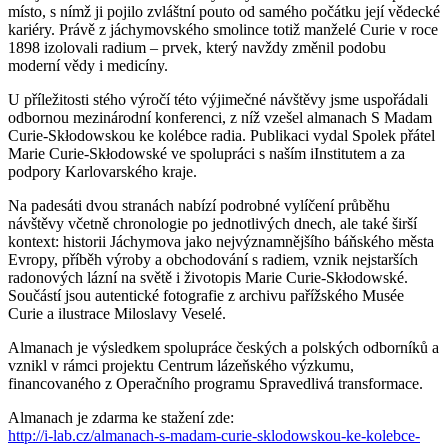
místo, s nímž ji pojilo zvláštní pouto od samého počátku její vědecké
kariéry. Právě z jáchymovského smolince totiž manželé Curie v roce
1898 izolovali radium – prvek, který navždy změnil podobu
moderní vědy i medicíny.
U příležitosti stého výročí této výjimečné návštěvy jsme uspořádali
odbornou mezinárodní konferenci, z níž vzešel almanach S Madam
Curie-Skłodowskou ke kolébce radia. Publikaci vydal Spolek přátel
Marie Curie-Skłodowské ve spolupráci s naším iInstitutem a za
podpory Karlovarského kraje.
Na padesáti dvou stranách nabízí podrobné vylíčení průběhu
návštěvy včetně chronologie po jednotlivých dnech, ale také širší
kontext: historii Jáchymova jako nejvýznamnějšího báňského města
Evropy, příběh výroby a obchodování s radiem, vznik nejstarších
radonových lázní na světě i životopis Marie Curie-Skłodowské.
Součástí jsou autentické fotografie z archivu pařížského Musée
Curie a ilustrace Miloslavy Veselé.
Almanach je výsledkem spolupráce českých a polských odborníků a
vznikl v rámci projektu Centrum lázeňského výzkumu,
financovaného z Operačního programu Spravedlivá transformace.
Almanach je zdarma ke stažení zde:
http://i-lab.cz/almanach-s-madam-curie-sklodowskou-ke-kolebce-