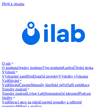
Přejít k obsahu
O nás
O institutu
Orgány institutu
Tým institutu
Kariéra
Úřední deska
Výzkum
Výzkumné zaměření
Dotační projekty
Výsledky výzkumu
Vzdělávání
Vzdělávání
Časopis
Manuály lázeňské péče
Další publikace
Transfer znalostí
Transfer znalostí
Living Lab
Demonstrační laboratoř
Podcast
Služby
Vzdělávací akce na míru
Expertní posudky a odborné
expertizy
Měření a analýzy