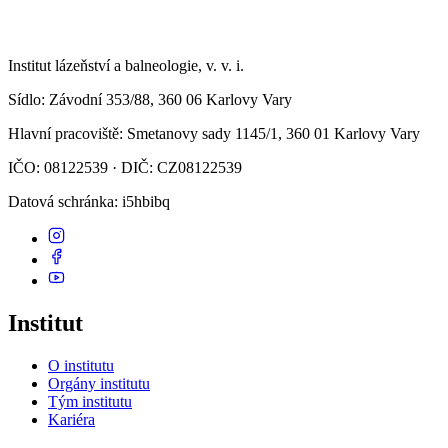
Institut lázeňství a balneologie, v. v. i.
Sídlo
: Závodní 353/88, 360 06 Karlovy Vary
Hlavní pracoviště
: Smetanovy sady 1145/1, 360 01 Karlovy Vary
IČO: 08122539 · DIČ: CZ08122539
Datová schránka
: i5hbibq
Institut
O institutu
Orgány institutu
Tým institutu
Kariéra