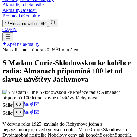
Aktuality a Události
Aktuality
Události
Pro média
Kontakty
Hledat na webu…
⌘K
CZ
/
EN
Zpět na aktuality
Napsali jsme
2. února 2026
1 min čtení
S Madam Curie-Skłodowskou ke kolébce
radia: Almanach připomíná 100 let od
slavné návštěvy Jáchymova
Sdílet
Sdílet
V červnu roku 1925, zavítala do Jáchymova jedna z
nejvýznamnějších vědkyň všech dob – Marie Curie-Skłodowská.
Dvojnásobná nositelka Nobelovy ceny tak konečně osobně spatřila