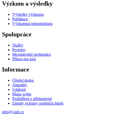
Výzkum a výsledky
Výsledky výzkumu
Publikace
Výzkumná infrastruktura
Spolupráce
Služby
Projekty
Mezinárodní spolupráce
Přínos pro kraj
Informace
Úřední deska
Aktuality
Události
Mapa webu
Prohlášení o přístupnosti
Zásady ochrany osobních údajů
info@i-lab.cz