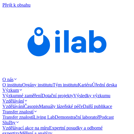
Přejít k obsahu
O nás
O institutu
Orgány institutu
Tým institutu
Kariéra
Úřední deska
Výzkum
Výzkumné zaměření
Dotační projekty
Výsledky výzkumu
Vzdělávání
Vzdělávání
Časopis
Manuály lázeňské péče
Další publikace
Transfer znalostí
Transfer znalostí
Living Lab
Demonstrační laboratoř
Podcast
Služby
Vzdělávací akce na míru
Expertní posudky a odborné
expertizy
Měření a analýzy