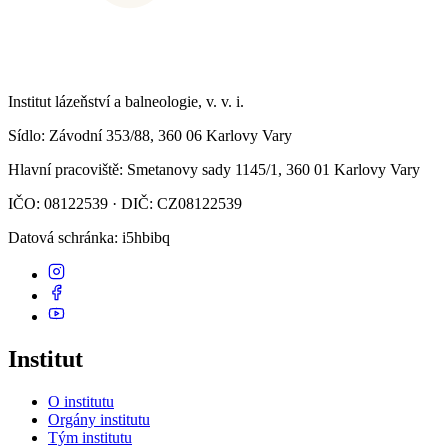
Institut lázeňství a balneologie, v. v. i.
Sídlo
: Závodní 353/88, 360 06 Karlovy Vary
Hlavní pracoviště
: Smetanovy sady 1145/1, 360 01 Karlovy Vary
IČO: 08122539 · DIČ: CZ08122539
Datová schránka
: i5hbibq
Institut
O institutu
Orgány institutu
Tým institutu