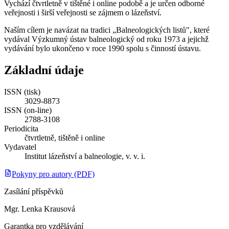
Vychází čtvrtletně v tištěné i online podobě a je určen odborné
veřejnosti i širší veřejnosti se zájmem o lázeňství.
Naším cílem je navázat na tradici „Balneologických listů", které
vydával Výzkumný ústav balneologický od roku 1973 a jejichž
vydávání bylo ukončeno v roce 1990 spolu s činností ústavu.
Základní údaje
ISSN (tisk)
3029-8873
ISSN (on-line)
2788-3108
Periodicita
čtvrtletně, tištěně i online
Vydavatel
Institut lázeňství a balneologie, v. v. i.
Pokyny pro autory (PDF)
Zasílání příspěvků
Mgr. Lenka Krausová
Garantka pro vzdělávání