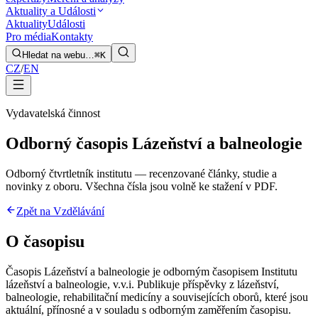
Aktuality a Události
Aktuality
Události
Pro média
Kontakty
Hledat na webu…
⌘K
CZ
/
EN
Vydavatelská činnost
Odborný časopis Lázeňství a balneologie
Odborný čtvrtletník institutu — recenzované články, studie a
novinky z oboru. Všechna čísla jsou volně ke stažení v PDF.
Zpět na Vzdělávání
O časopisu
Časopis Lázeňství a balneologie je odborným časopisem Institutu
lázeňství a balneologie, v.v.i. Publikuje příspěvky z lázeňství,
balneologie, rehabilitační medicíny a souvisejících oborů, které jsou
aktuální, přínosné a v souladu s odborným zaměřením časopisu.