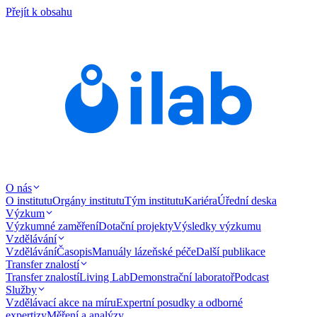
Přejít k obsahu
O nás
O institutu
Orgány institutu
Tým institutu
Kariéra
Úřední deska
Výzkum
Výzkumné zaměření
Dotační projekty
Výsledky výzkumu
Vzdělávání
Vzdělávání
Časopis
Manuály lázeňské péče
Další publikace
Transfer znalostí
Transfer znalostí
Living Lab
Demonstrační laboratoř
Podcast
Služby
Vzdělávací akce na míru
Expertní posudky a odborné
expertizy
Měření a analýzy