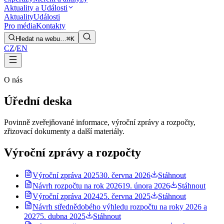
Aktuality a Události
Aktuality
Události
Pro média
Kontakty
Hledat na webu…
⌘K
CZ
/
EN
O nás
Úřední deska
Povinně zveřejňované informace, výroční zprávy a rozpočty,
zřizovací dokumenty a další materiály.
Výroční zprávy a rozpočty
Výroční zpráva 2025
30. června 2026
Stáhnout
Návrh rozpočtu na rok 2026
19. února 2026
Stáhnout
Výroční zpráva 2024
25. června 2025
Stáhnout
Návrh střednědobého výhledu rozpočtu na roky 2026 a
2027
5. dubna 2025
Stáhnout