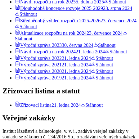
Návrh rozpočtu na rok 2025
5. dubna 2025
Stáhnout
Dlouhodobá koncepce rozvoje 2025-2029
23. srpna 2024
Stáhnout
Střednědobý výhled rozpočtu 2025-2026
23. července 2024
Stáhnout
Aktualizace rozpočtu na rok 2024
23. července 2024
Stáhnout
Výroční zpráva 2023
30. června 2024
Stáhnout
Návrh rozpočtu na rok 2024
21. ledna 2024
Stáhnout
Výroční zpráva 2022
21. ledna 2024
Stáhnout
Výroční zpráva 2021
21. ledna 2024
Stáhnout
Výroční zpráva 2020
21. ledna 2024
Stáhnout
Výroční zpráva 2019
21. ledna 2024
Stáhnout
Zřizovací listina a statut
Zřizovací listina
21. ledna 2024
Stáhnout
Veřejné zakázky
Institut lázeňství a balneologie, v. v. i., zadává veřejné zakázky v
souladu se zákonem č. 134/2016 Sb., o zadávání veřejných zakázek.