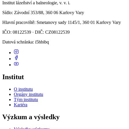
Institut lázeňství a balneologie, v. v. i.
Sídlo
: Závodní 353/88, 360 06 Karlovy Vary
Hlavní pracoviště
: Smetanovy sady 1145/1, 360 01 Karlovy Vary
IČO: 08122539 · DIČ: CZ08122539
Datová schránka
: i5hbibq
Institut
O institutu
Orgány institutu
Tým institutu
Kariéra
Výzkum a výsledky