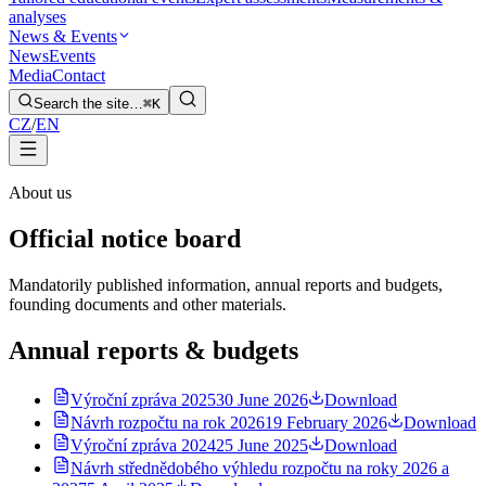
analyses
News & Events
News
Events
Media
Contact
Search the site…
⌘K
CZ
/
EN
About us
Official notice board
Mandatorily published information, annual reports and budgets,
founding documents and other materials.
Annual reports & budgets
Výroční zpráva 2025
30 June 2026
Download
Návrh rozpočtu na rok 2026
19 February 2026
Download
Výroční zpráva 2024
25 June 2025
Download
Návrh střednědobého výhledu rozpočtu na roky 2026 a