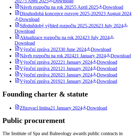
2027
5 April 2025
Download
Návrh rozpočtu na rok 2025
5 April 2025
Download
Dlouhodobá koncepce rozvoje 2025-2029
23 August 2024
Download
Střednědobý výhled rozpočtu 2025-2026
23 July 2024
Download
Aktualizace rozpočtu na rok 2024
23 July 2024
Download
Výroční zpráva 2023
30 June 2024
Download
Návrh rozpočtu na rok 2024
21 January 2024
Download
Výroční zpráva 2022
21 January 2024
Download
Výroční zpráva 2021
21 January 2024
Download
Výroční zpráva 2020
21 January 2024
Download
Výroční zpráva 2019
21 January 2024
Download
Founding charter & statute
Zřizovací listina
21 January 2024
Download
Public procurement
The Institute of Spa and Balneology awards public contracts in