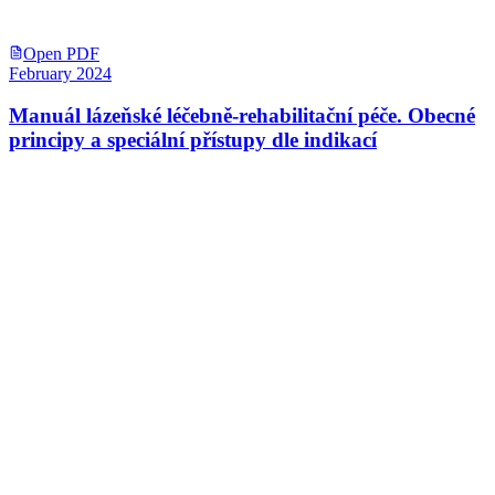
Open PDF
February 2024
Manuál lázeňské léčebně-rehabilitační péče. Obecné
principy a speciální přístupy dle indikací