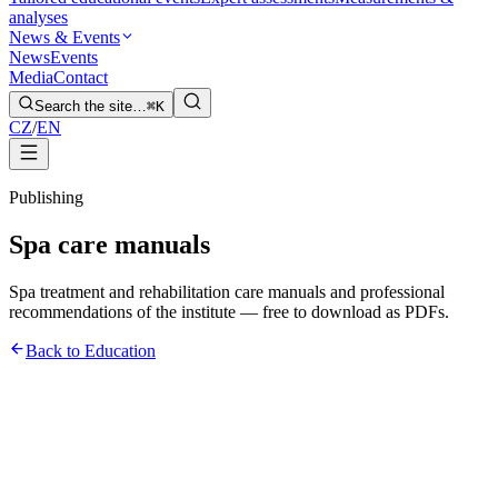
analyses
News & Events
News
Events
Media
Contact
Search the site…
⌘K
CZ
/
EN
Publishing
Spa care manuals
Spa treatment and rehabilitation care manuals and professional
recommendations of the institute — free to download as PDFs.
Back to Education