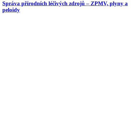
Správa přírodních léčivých zdrojů – ZPMV, plyny a
peloidy