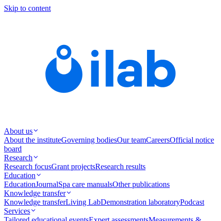
Skip to content
About us
About the institute
Governing bodies
Our team
Careers
Official notice
board
Research
Research focus
Grant projects
Research results
Education
Education
Journal
Spa care manuals
Other publications
Knowledge transfer
Knowledge transfer
Living Lab
Demonstration laboratory
Podcast
Services
Tailored educational events
Expert assessments
Measurements &