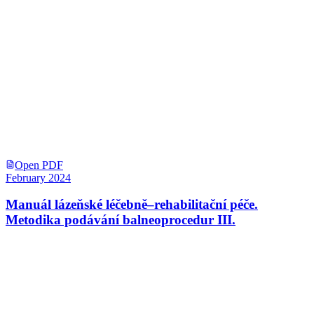
Open PDF
February 2024
Manuál lázeňské léčebně–rehabilitační péče.
Metodika podávání balneoprocedur III.