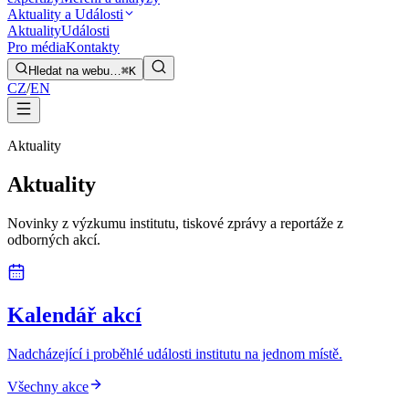
Aktuality a Události
Aktuality
Události
Pro média
Kontakty
Hledat na webu…
⌘K
CZ
/
EN
Aktuality
Aktuality
Novinky z výzkumu institutu, tiskové zprávy a reportáže z
odborných akcí.
Kalendář akcí
Nadcházející i proběhlé události institutu na jednom místě.
Všechny akce