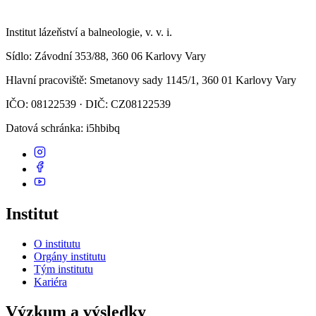
Institut lázeňství a balneologie, v. v. i.
Sídlo
: Závodní 353/88, 360 06 Karlovy Vary
Hlavní pracoviště
: Smetanovy sady 1145/1, 360 01 Karlovy Vary
IČO: 08122539 · DIČ: CZ08122539
Datová schránka
: i5hbibq
Institut
O institutu
Orgány institutu
Tým institutu
Kariéra
Výzkum a výsledky