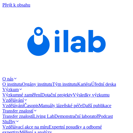
Přejít k obsahu
O nás
O institutu
Orgány institutu
Tým institutu
Kariéra
Úřední deska
Výzkum
Výzkumné zaměření
Dotační projekty
Výsledky výzkumu
Vzdělávání
Vzdělávání
Časopis
Manuály lázeňské péče
Další publikace
Transfer znalostí
Transfer znalostí
Living Lab
Demonstrační laboratoř
Podcast
Služby
Vzdělávací akce na míru
Expertní posudky a odborné
expertizy
Měření a analýzy