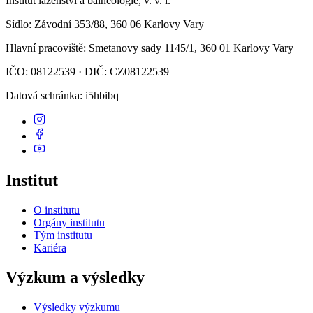
Institut lázeňství a balneologie, v. v. i.
Sídlo
: Závodní 353/88, 360 06 Karlovy Vary
Hlavní pracoviště
: Smetanovy sady 1145/1, 360 01 Karlovy Vary
IČO: 08122539 · DIČ: CZ08122539
Datová schránka
: i5hbibq
Institut
O institutu
Orgány institutu
Tým institutu
Kariéra
Výzkum a výsledky
Výsledky výzkumu