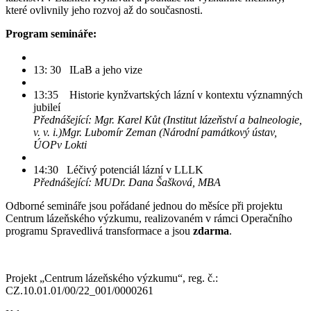
které ovlivnily jeho rozvoj až do současnosti.
Program semináře:
13: 30 ILaB a jeho vize
13:35 Historie kynžvartských lázní v kontextu významných
jubileí
Přednášející: Mgr. Karel Kůt (Institut lázeňství a balneologie,
v. v. i.)Mgr. Lubomír Zeman (Národní památkový ústav,
ÚOPv Lokti
14:30 Léčivý potenciál lázní v LLLK
Přednášející: MUDr. Dana Šašková, MBA
Odborné semináře jsou pořádané jednou do měsíce při projektu
Centrum lázeňského výzkumu, realizovaném v rámci Operačního
programu Spravedlivá transformace a jsou
zdarma
.
Projekt „Centrum lázeňského výzkumu“, reg. č.:
CZ.10.01.01/00/22_001/0000261