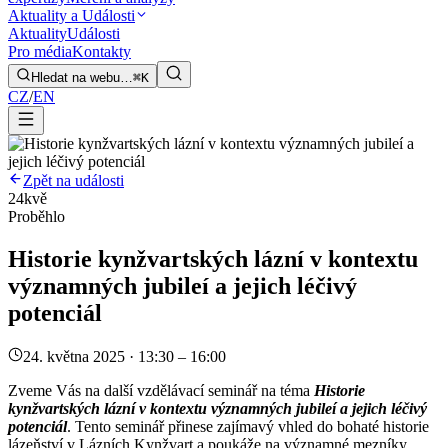
Aktuality a Události
Aktuality
Události
Pro média
Kontakty
Hledat na webu…
⌘K
CZ
/
EN
Zpět na události
24
kvě
Proběhlo
Historie kynžvartských lázní v kontextu
významných jubileí a jejich léčivý
potenciál
24. května 2025 · 13:30 – 16:00
Zveme Vás na další vzdělávací seminář na téma
Historie
kynžvartských lázní v kontextu významných jubileí a jejich léčivý
potenciál
. Tento seminář přinese zajímavý vhled do bohaté historie
lázeňství v Lázních Kynžvart a poukáže na významné mezníky,