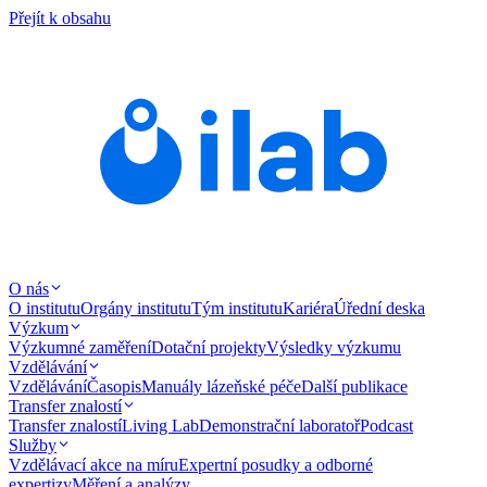
Přejít k obsahu
O nás
O institutu
Orgány institutu
Tým institutu
Kariéra
Úřední deska
Výzkum
Výzkumné zaměření
Dotační projekty
Výsledky výzkumu
Vzdělávání
Vzdělávání
Časopis
Manuály lázeňské péče
Další publikace
Transfer znalostí
Transfer znalostí
Living Lab
Demonstrační laboratoř
Podcast
Služby
Vzdělávací akce na míru
Expertní posudky a odborné
expertizy
Měření a analýzy