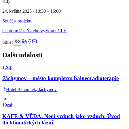
Kdy
24. května 2025 · 13:30 – 16:00
Součást projektu
Centrum lázeňského výzkumu
CLV
Sdílet
Další události
12
srp
Jáchymov – město komplexní balneoradioterapie
Hotel Běhounek, Jáchymov
10
zář
KAFE & VĚDA: Není vzduch jako vzduch. Úvod
do klimatických lázní.