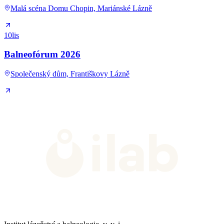
Malá scéna Domu Chopin, Mariánské Lázně
10
lis
Balneofórum 2026
Společenský dům, Františkovy Lázně