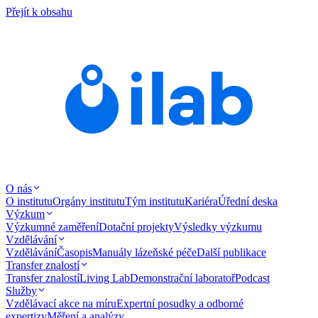
Přejít k obsahu
O nás
O institutu
Orgány institutu
Tým institutu
Kariéra
Úřední deska
Výzkum
Výzkumné zaměření
Dotační projekty
Výsledky výzkumu
Vzdělávání
Vzdělávání
Časopis
Manuály lázeňské péče
Další publikace
Transfer znalostí
Transfer znalostí
Living Lab
Demonstrační laboratoř
Podcast
Služby
Vzdělávací akce na míru
Expertní posudky a odborné
expertizy
Měření a analýzy