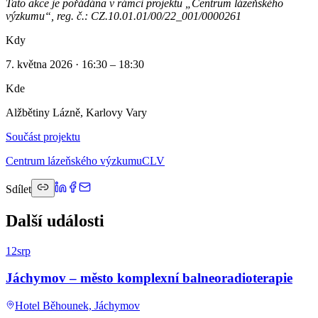
Tato akce je pořádána v rámci projektu „Centrum lázeňského
výzkumu“, reg. č.: CZ.10.01.01/00/22_001/0000261
Kdy
7. května 2026 · 16:30 – 18:30
Kde
Alžbětiny Lázně, Karlovy Vary
Součást projektu
Centrum lázeňského výzkumu
CLV
Sdílet
Další události
12
srp
Jáchymov – město komplexní balneoradioterapie
Hotel Běhounek, Jáchymov