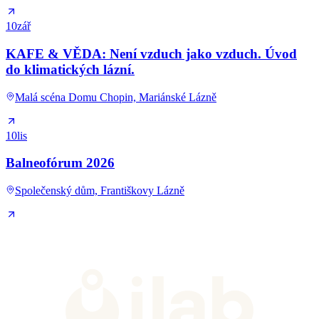
10
zář
KAFE & VĚDA: Není vzduch jako vzduch. Úvod
do klimatických lázní.
Malá scéna Domu Chopin, Mariánské Lázně
10
lis
Balneofórum 2026
Společenský dům, Františkovy Lázně