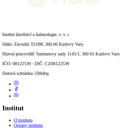
Institut lázeňství a balneologie, v. v. i.
Sídlo
: Závodní 353/88, 360 06 Karlovy Vary
Hlavní pracoviště
: Smetanovy sady 1145/1, 360 01 Karlovy Vary
IČO: 08122539 · DIČ: CZ08122539
Datová schránka
: i5hbibq
Institut
O institutu
Orgány institutu