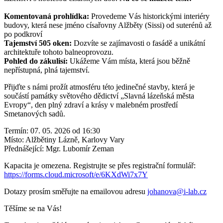
Komentovaná prohlídka:
Provedeme Vás historickými interiéry
budovy, která nese jméno císařovny Alžběty (Sissi) od suterénů až
po podkroví
Tajemství 505 oken:
Dozvíte se zajímavosti o fasádě a unikátní
architektuře tohoto balneoprovozu.
Pohled do zákulisí:
Ukážeme Vám místa, která jsou běžně
nepřístupná, plná tajemství.
Přijďte s námi prožít atmosféru této jedinečné stavby, která je
součástí památky světového dědictví „Slavná lázeňská města
Evropy“, den plný zdraví a krásy v malebném prostředí
Smetanových sadů.
Termín: 07. 05. 2026 od 16:30
Místo: Alžbětiny Lázně, Karlovy Vary
Přednášející: Mgr. Lubomír Zeman
Kapacita je omezena. Registrujte se přes registrační formulář:
https://forms.cloud.microsoft/e/6KXdWi7x7Y
Dotazy prosím směřujte na emailovou adresu
johanova@i-lab.cz
Těšíme se na Vás!