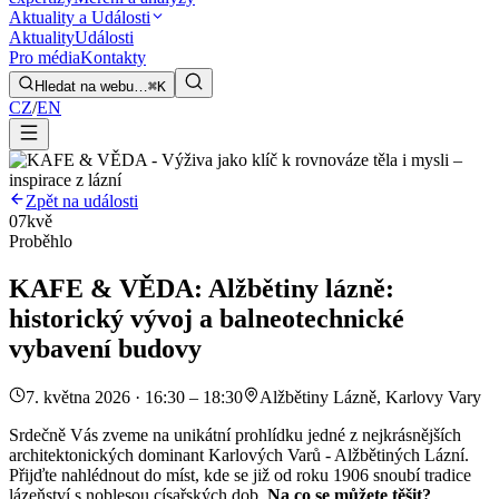
Aktuality a Události
Aktuality
Události
Pro média
Kontakty
Hledat na webu…
⌘K
CZ
/
EN
Zpět na události
07
kvě
Proběhlo
KAFE & VĚDA: Alžbětiny lázně:
historický vývoj a balneotechnické
vybavení budovy
7. května 2026 · 16:30 – 18:30
Alžbětiny Lázně, Karlovy Vary
Srdečně Vás zveme na unikátní prohlídku jedné z nejkrásnějších
architektonických dominant Karlových Varů - Alžbětiných Lázní.
Přijďte nahlédnout do míst, kde se již od roku 1906 snoubí tradice
lázeňství s noblesou císařských dob.
Na co se můžete těšit?