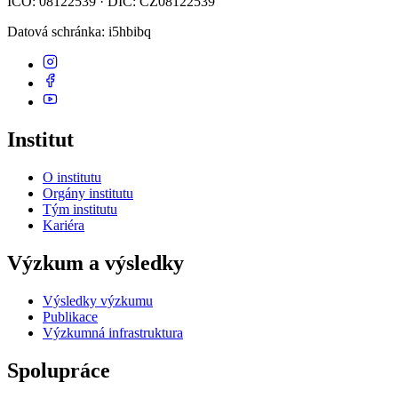
IČO: 08122539 · DIČ: CZ08122539
Datová schránka
: i5hbibq
Institut
O institutu
Orgány institutu
Tým institutu
Kariéra
Výzkum a výsledky
Výsledky výzkumu
Publikace
Výzkumná infrastruktura
Spolupráce