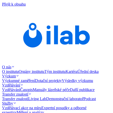
Přejít k obsahu
O nás
O institutu
Orgány institutu
Tým institutu
Kariéra
Úřední deska
Výzkum
Výzkumné zaměření
Dotační projekty
Výsledky výzkumu
Vzdělávání
Vzdělávání
Časopis
Manuály lázeňské péče
Další publikace
Transfer znalostí
Transfer znalostí
Living Lab
Demonstrační laboratoř
Podcast
Služby
Vzdělávací akce na míru
Expertní posudky a odborné
expertizy
Měření a analýzy