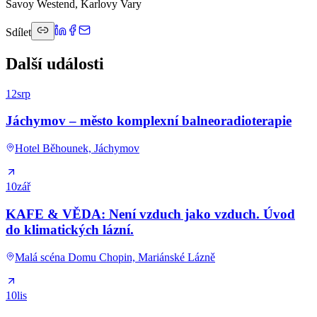
Savoy Westend, Karlovy Vary
Sdílet
Další události
12
srp
Jáchymov – město komplexní balneoradioterapie
Hotel Běhounek, Jáchymov
10
zář
KAFE & VĚDA: Není vzduch jako vzduch. Úvod
do klimatických lázní.
Malá scéna Domu Chopin, Mariánské Lázně
10
lis