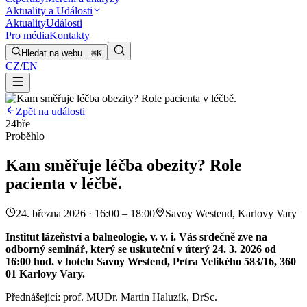
Aktuality a Události
Aktuality
Události
Pro média
Kontakty
Hledat na webu…
⌘K
CZ
/
EN
Zpět na události
24
bře
Proběhlo
Kam směřuje léčba obezity? Role
pacienta v léčbě.
24. března 2026 · 16:00 – 18:00
Savoy Westend, Karlovy Vary
Institut lázeňství a balneologie, v. v. i. Vás srdečně zve na
odborný seminář, který se uskuteční v úterý 24. 3. 2026 od
16:00 hod. v hotelu Savoy Westend, Petra Velikého 583/16, 360
01 Karlovy Vary.
Přednášející: prof. MUDr. Martin Haluzík, DrSc.