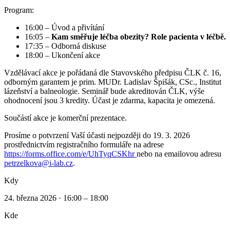
Program:
16:00 – Úvod a přivítání
16:05 –
Kam směřuje léčba obezity? Role pacienta v léčbě.
17:35 – Odborná diskuse
18:00 – Ukončení akce
Vzdělávací akce je pořádaná dle Stavovského předpisu ČLK č. 16,
odborným garantem je prim. MUDr. Ladislav Špišák, CSc., Institut
lázeňství a balneologie. Seminář bude akreditován ČLK, výše
ohodnocení jsou 3 kredity. Účast je zdarma, kapacita je omezená.
Součástí akce je komerční prezentace.
Prosíme o potvrzení Vaší účasti nejpozději do 19. 3. 2026
prostřednictvím registračního formuláře na adrese
https://forms.office.com/e/UhTyqCSKhr
nebo na emailovou adresu
petrzelkova@i-lab.cz
.
Kdy
24. března 2026 · 16:00 – 18:00
Kde