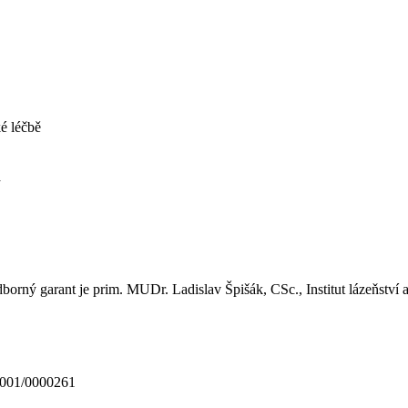
é léčbě
á
orný garant je prim. MUDr. Ladislav Špišák, CSc., Institut lázeňství 
2_001/0000261