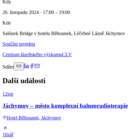
Kdy
26. listopadu 2024 · 17:00 – 19:00
Kde
Salónek Bridge v hotelu Běhounek, Léčebné Lázně Jáchymov
Součást projektu
Centrum lázeňského výzkumu
CLV
Sdílet
Další události
12
srp
Jáchymov – město komplexní balneoradioterapie
Hotel Běhounek, Jáchymov
10
zář