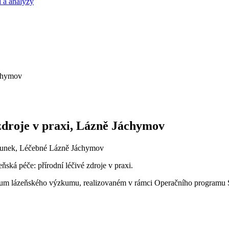
 a analýzy
 zdroje v praxi, Lázně Jáchymov
ounek, Léčebné Lázně Jáchymov
ká péče: přírodní léčivé zdroje v praxi.
trum lázeňského výzkumu, realizovaném v rámci Operačního programu S