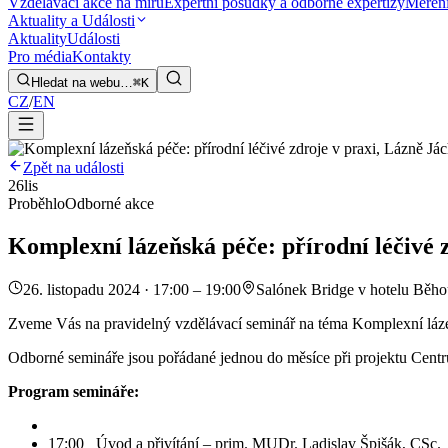
Vzdělávací akce na míru
Expertní posudky a odborné expertizy
Měření
Aktuality a Události
Aktuality
Události
Pro média
Kontakty
Hledat na webu…
⌘K
CZ
/
EN
Zpět na události
26
lis
Proběhlo
Odborné akce
Komplexní lázeňská péče: přírodní léčivé
26. listopadu 2024 · 17:00 – 19:00
Salónek Bridge v hotelu Běh
Zveme Vás na pravidelný vzdělávací seminář na téma Komplexní lázeňs
Odborné semináře jsou pořádané jednou do měsíce při projektu Cen
Program semináře:
17:00 Úvod a přivítání – prim. MUDr. Ladislav Špišák, CSc.