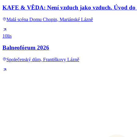
KAFE & VĚDA: Není vzduch jako vzduch. Úvod do kl
Malá scéna Domu Chopin, Mariánské Lázně
10
lis
Balneofórum 2026
Společenský dům, Františkovy Lázně