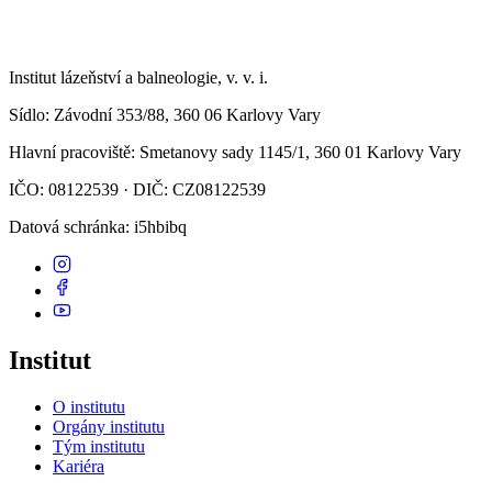
Institut lázeňství a balneologie, v. v. i.
Sídlo
: Závodní 353/88, 360 06 Karlovy Vary
Hlavní pracoviště
: Smetanovy sady 1145/1, 360 01 Karlovy Vary
IČO: 08122539 · DIČ: CZ08122539
Datová schránka
: i5hbibq
Institut
O institutu
Orgány institutu
Tým institutu
Kariéra