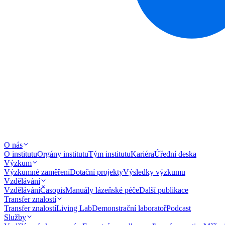
O nás
O institutu
Orgány institutu
Tým institutu
Kariéra
Úřední deska
Výzkum
Výzkumné zaměření
Dotační projekty
Výsledky výzkumu
Vzdělávání
Vzdělávání
Časopis
Manuály lázeňské péče
Další publikace
Transfer znalostí
Transfer znalostí
Living Lab
Demonstrační laboratoř
Podcast
Služby