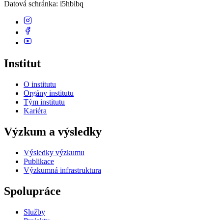
Datová schránka
: i5hbibq
Institut
O institutu
Orgány institutu
Tým institutu
Kariéra
Výzkum a výsledky
Výsledky výzkumu
Publikace
Výzkumná infrastruktura
Spolupráce
Služby