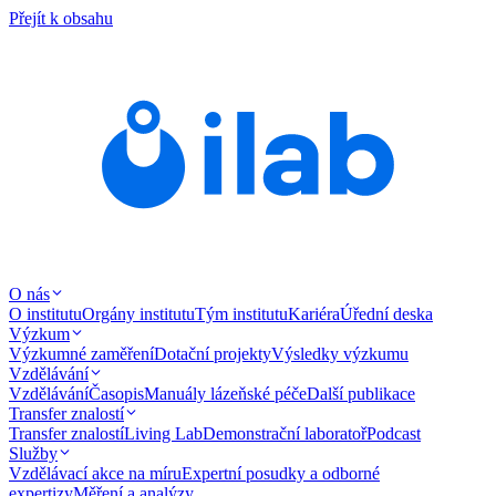
Přejít k obsahu
O nás
O institutu
Orgány institutu
Tým institutu
Kariéra
Úřední deska
Výzkum
Výzkumné zaměření
Dotační projekty
Výsledky výzkumu
Vzdělávání
Vzdělávání
Časopis
Manuály lázeňské péče
Další publikace
Transfer znalostí
Transfer znalostí
Living Lab
Demonstrační laboratoř
Podcast
Služby
Vzdělávací akce na míru
Expertní posudky a odborné
expertizy
Měření a analýzy