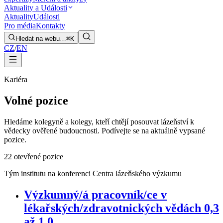
Aktuality a Události
Aktuality
Události
Pro média
Kontakty
Hledat na webu…
⌘K
CZ
/
EN
Kariéra
Volné pozice
Hledáme kolegyně a kolegy, kteří chtějí posouvat lázeňství k
vědecky ověřené budoucnosti. Podívejte se na aktuálně vypsané
pozice.
2
2 otevřené pozice
Tým institutu na konferenci Centra lázeňského výzkumu
Výzkumný/á pracovník/ce v
lékařských/zdravotnických vědách 0,3
až 1,0