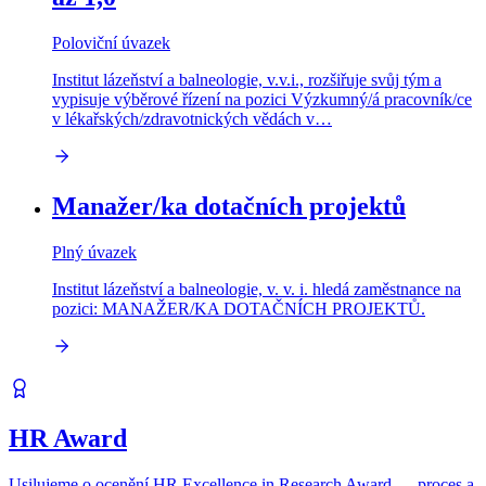
Poloviční úvazek
Institut lázeňství a balneologie, v.v.i., rozšiřuje svůj tým a
vypisuje výběrové řízení na pozici Výzkumný/á pracovník/ce
v lékařských/zdravotnických vědách v…
Manažer/ka dotačních projektů
Plný úvazek
Institut lázeňství a balneologie, v. v. i. hledá zaměstnance na
pozici: MANAŽER/KA DOTAČNÍCH PROJEKTŮ.
HR Award
Usilujeme o ocenění HR Excellence in Research Award — proces a