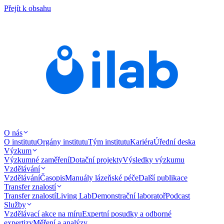
Přejít k obsahu
O nás
O institutu
Orgány institutu
Tým institutu
Kariéra
Úřední deska
Výzkum
Výzkumné zaměření
Dotační projekty
Výsledky výzkumu
Vzdělávání
Vzdělávání
Časopis
Manuály lázeňské péče
Další publikace
Transfer znalostí
Transfer znalostí
Living Lab
Demonstrační laboratoř
Podcast
Služby
Vzdělávací akce na míru
Expertní posudky a odborné
expertizy
Měření a analýzy