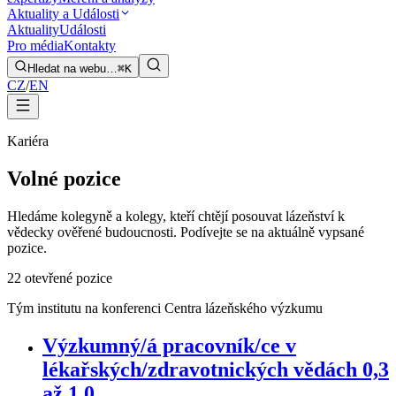
Aktuality a Události
Aktuality
Události
Pro média
Kontakty
Hledat na webu…
⌘K
CZ
/
EN
Kariéra
Volné pozice
Hledáme kolegyně a kolegy, kteří chtějí posouvat lázeňství k
vědecky ověřené budoucnosti. Podívejte se na aktuálně vypsané
pozice.
2
2 otevřené pozice
Tým institutu na konferenci Centra lázeňského výzkumu
Výzkumný/á pracovník/ce v
lékařských/zdravotnických vědách 0,3
až 1,0