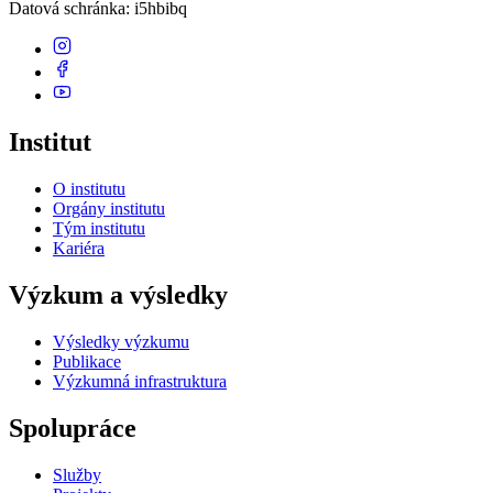
Datová schránka
: i5hbibq
Institut
O institutu
Orgány institutu
Tým institutu
Kariéra
Výzkum a výsledky
Výsledky výzkumu
Publikace
Výzkumná infrastruktura
Spolupráce
Služby