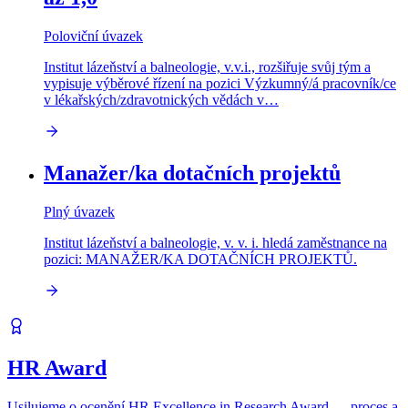
Poloviční úvazek
Institut lázeňství a balneologie, v.v.i., rozšiřuje svůj tým a
vypisuje výběrové řízení na pozici Výzkumný/á pracovník/ce
v lékařských/zdravotnických vědách v…
Manažer/ka dotačních projektů
Plný úvazek
Institut lázeňství a balneologie, v. v. i. hledá zaměstnance na
pozici: MANAŽER/KA DOTAČNÍCH PROJEKTŮ.
HR Award
Usilujeme o ocenění HR Excellence in Research Award — proces a