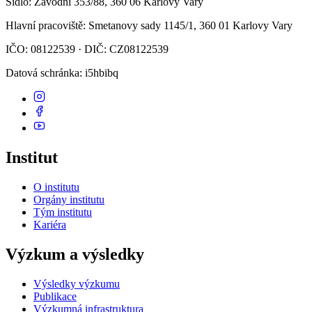
Sídlo
: Závodní 353/88, 360 06 Karlovy Vary
Hlavní pracoviště
: Smetanovy sady 1145/1, 360 01 Karlovy Vary
IČO: 08122539 · DIČ: CZ08122539
Datová schránka
: i5hbibq
Institut
O institutu
Orgány institutu
Tým institutu
Kariéra
Výzkum a výsledky
Výsledky výzkumu
Publikace
Výzkumná infrastruktura