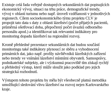
Existuje celá řada veřejně dostupných sekundárních dat popisujících
ekonomický vývoj, situaci na trhu práce, demografické trendy,
vývoj v oblasti turismu nebo např. úroveň vzdělanosti v jednotlivých
regionech. Cílem socioekonomického týmu projektu CLV je
propojit tato data s daty z oblasti lázeňství (počet přijatých pacientů,
průměrná ošetřovací doba, přepočtený počet úvazků odborného
personálu apod.) a identifikovat tak relevantní indikátory pro
monitoring dopadu lázeňství na regionální rozvoj.
Kromě přehledné prezentace sekundárních dat budou součástí
monitoringu také indikátory plynoucí ze sběru a vyhodnocení
primárních dat, jako např. profily návštěvníků lázeňských zařízení
nebo trendy ve vnímání lázeňství místními obyvateli. Samosprávy,
podnikatelské subjekty, ale i výzkumná pracoviště tím získají rychlý
a přehledný výstup, který může sloužit jako podklad pro jejich
strategická rozhodnutí.
Výstupem tohoto projektu by měla být všeobecně platná metodika
umožňující sledování vlivu lázeňství na rozvoj nejen Karlovarského
kraje.