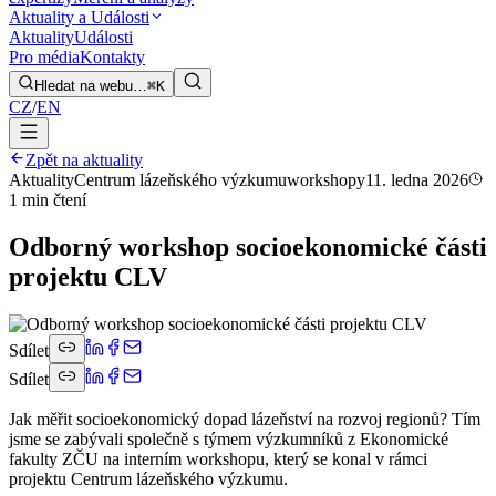
Aktuality a Události
Aktuality
Události
Pro média
Kontakty
Hledat na webu…
⌘K
CZ
/
EN
Zpět na aktuality
Aktuality
Centrum lázeňského výzkumu
workshopy
11. ledna 2026
1 min čtení
Odborný workshop socioekonomické části
projektu CLV
Sdílet
Sdílet
Jak měřit socioekonomický dopad lázeňství na rozvoj regionů? Tím
jsme se zabývali společně s týmem výzkumníků z Ekonomické
fakulty ZČU na interním workshopu, který se konal v rámci
projektu Centrum lázeňského výzkumu.