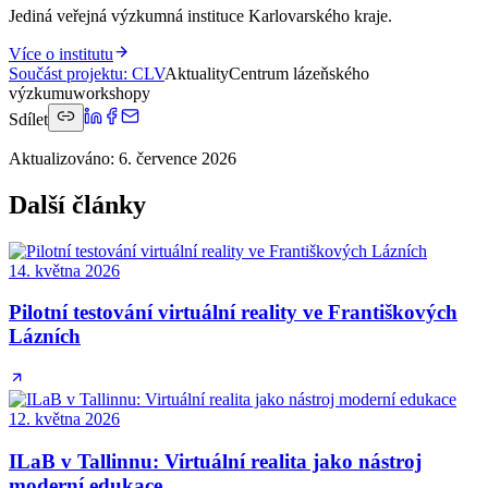
Jediná veřejná výzkumná instituce Karlovarského kraje.
Více o institutu
Součást projektu
:
CLV
Aktuality
Centrum lázeňského
výzkumu
workshopy
Sdílet
Aktualizováno
:
6. července 2026
Další články
14. května 2026
Pilotní testování virtuální reality ve Františkových
Lázních
12. května 2026
ILaB v Tallinnu: Virtuální realita jako nástroj
moderní edukace