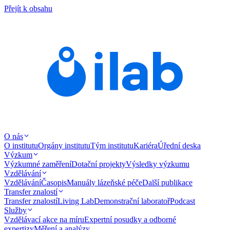
Přejít k obsahu
O nás
O institutu
Orgány institutu
Tým institutu
Kariéra
Úřední deska
Výzkum
Výzkumné zaměření
Dotační projekty
Výsledky výzkumu
Vzdělávání
Vzdělávání
Časopis
Manuály lázeňské péče
Další publikace
Transfer znalostí
Transfer znalostí
Living Lab
Demonstrační laboratoř
Podcast
Služby
Vzdělávací akce na míru
Expertní posudky a odborné
expertizy
Měření a analýzy