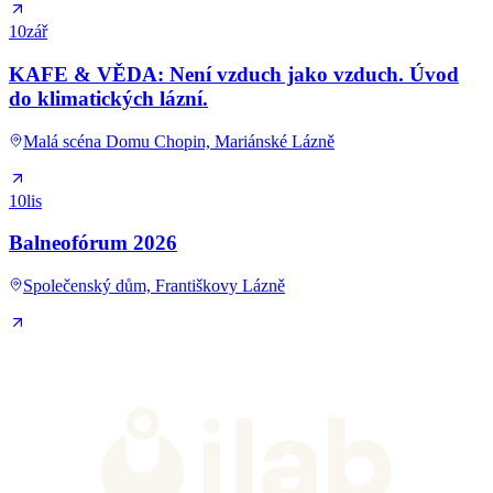
10
zář
KAFE & VĚDA: Není vzduch jako vzduch. Úvod
do klimatických lázní.
Malá scéna Domu Chopin, Mariánské Lázně
10
lis
Balneofórum 2026
Společenský dům, Františkovy Lázně