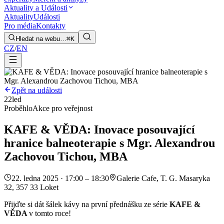
Aktuality a Události
Aktuality
Události
Pro média
Kontakty
Hledat na webu…
⌘K
CZ
/
EN
Zpět na události
22
led
Proběhlo
Akce pro veřejnost
KAFE & VĚDA: Inovace posouvající
hranice balneoterapie s Mgr. Alexandrou
Zachovou Tichou, MBA
22. ledna 2025 · 17:00 – 18:30
Galerie Cafe, T. G. Masaryka
32, 357 33 Loket
Přijďte si dát šálek kávy na první přednášku ze série
KAFE &
VĚDA
v tomto roce!