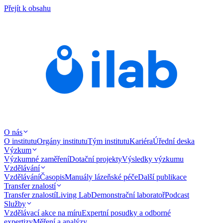
Přejít k obsahu
O nás
O institutu
Orgány institutu
Tým institutu
Kariéra
Úřední deska
Výzkum
Výzkumné zaměření
Dotační projekty
Výsledky výzkumu
Vzdělávání
Vzdělávání
Časopis
Manuály lázeňské péče
Další publikace
Transfer znalostí
Transfer znalostí
Living Lab
Demonstrační laboratoř
Podcast
Služby
Vzdělávací akce na míru
Expertní posudky a odborné
expertizy
Měření a analýzy