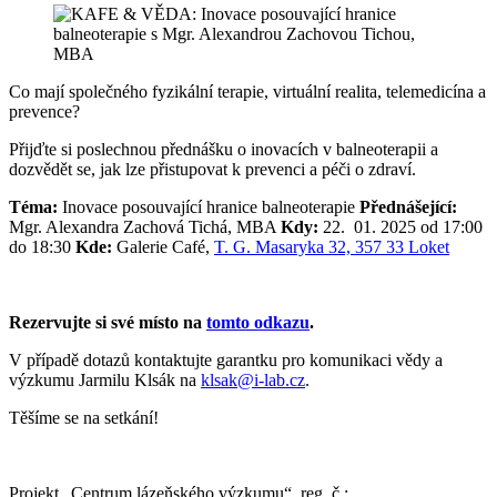
Co mají společného fyzikální terapie, virtuální realita, telemedicína a
prevence?
Přijďte si poslechnou přednášku o inovacích v balneoterapii a
dozvědět se, jak lze přistupovat k prevenci a péči o zdraví.
Téma:
Inovace posouvající hranice balneoterapie
Přednášející:
Mgr. Alexandra Zachová Tichá, MBA
Kdy:
22. 01. 2025 od 17:00
do 18:30
Kde:
Galerie Café,
T. G. Masaryka 32, 357 33 Loket
Rezervujte si své místo na
tomto odkazu
.
V případě dotazů kontaktujte garantku pro komunikaci vědy a
výzkumu Jarmilu Klsák na
klsak@i-lab.cz
.
Těšíme se na setkání!
Projekt „Centrum lázeňského výzkumu“, reg. č.: