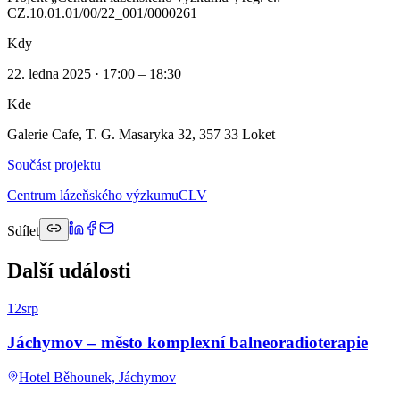
CZ.10.01.01/00/22_001/0000261
Kdy
22. ledna 2025 · 17:00 – 18:30
Kde
Galerie Cafe, T. G. Masaryka 32, 357 33 Loket
Součást projektu
Centrum lázeňského výzkumu
CLV
Sdílet
Další události
12
srp
Jáchymov – město komplexní balneoradioterapie
Hotel Běhounek, Jáchymov