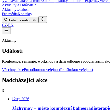
Vzdělávací akce na míru
Expertní posudky a odborné expertizy
Měření
Aktuality a Události
Aktuality
Události
Pro média
Kontakty
Hledat na webu…
⌘K
CZ
/
EN
Aktuality
Události
Konference, semináře, workshopy a další odborné i popularizační akce
Všechny akce
Pro odbornou veřejnost
Pro širokou veřejnost
Nadcházející akce
3
12
srp
2026
Jáchymov – město komplexní balneoradioterapi