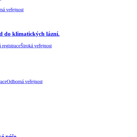
ná veřejnost
do klimatických lázní.
 registrace
Široká veřejnost
race
Odborná veřejnost
ké péče