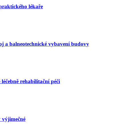
praktického lékaře
oj a balneotechnické vybavení budovy
 léčebně rehabilitační péči
 výjimečné