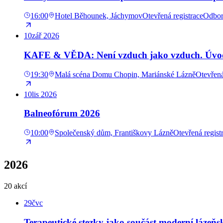
16:00
Hotel Běhounek, Jáchymov
Otevřená registrace
Odbor
10
zář
2026
KAFE & VĚDA: Není vzduch jako vzduch. Úvod 
19:30
Malá scéna Domu Chopin, Mariánské Lázně
Otevřená
10
lis
2026
Balneofórum 2026
10:00
Společenský dům, Františkovy Lázně
Otevřená regist
2026
20 akcí
29
čvc
Terapeutické stezky jako součást moderní lázeňs