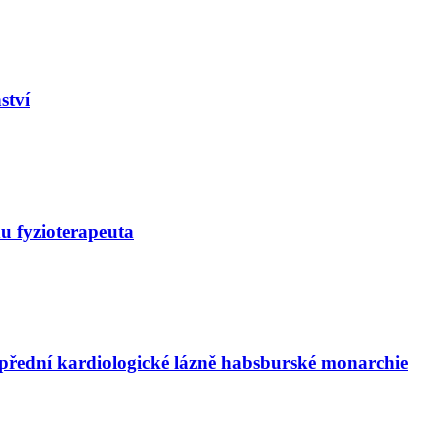
ství
du fyzioterapeuta
 přední kardiologické lázně habsburské monarchie