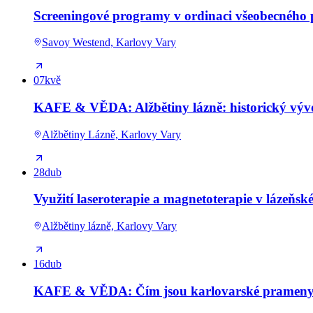
Screeningové programy v ordinaci všeobecného 
Savoy Westend, Karlovy Vary
07
kvě
KAFE & VĚDA: Alžbětiny lázně: historický výv
Alžbětiny Lázně, Karlovy Vary
28
dub
Využití laseroterapie a magnetoterapie v lázeňské
Alžbětiny lázně, Karlovy Vary
16
dub
KAFE & VĚDA: Čím jsou karlovarské prameny