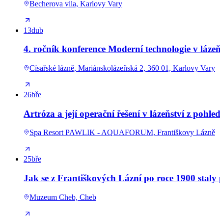
Becherova vila, Karlovy Vary
13
dub
4. ročník konference Moderní technologie v lázeň
Císařské lázně, Mariánskolázeňská 2, 360 01, Karlovy Vary
26
bře
Artróza a její operační řešení v lázeňství z pohle
Spa Resort PAWLIK - AQUAFORUM, Františkovy Lázně
25
bře
Jak se z Františkových Lázní po roce 1900 staly
Muzeum Cheb, Cheb