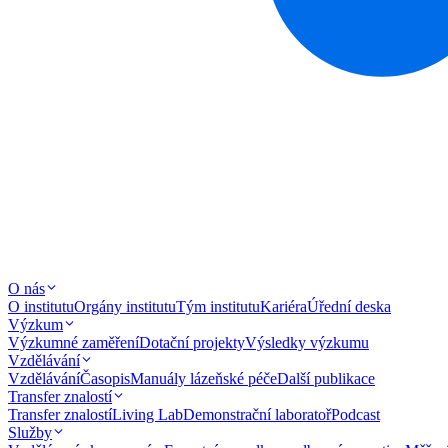
O nás
O institutu
Orgány institutu
Tým institutu
Kariéra
Úřední deska
Výzkum
Výzkumné zaměření
Dotační projekty
Výsledky výzkumu
Vzdělávání
Vzdělávání
Časopis
Manuály lázeňské péče
Další publikace
Transfer znalostí
Transfer znalostí
Living Lab
Demonstrační laboratoř
Podcast
Služby