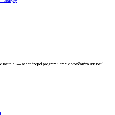
 a analýzy
 institutu — nadcházející program i archiv proběhlých událostí.
e