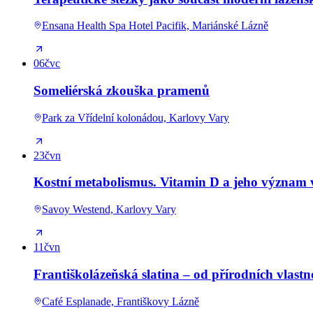
Ensana Health Spa Hotel Pacifik, Mariánské Lázně
06
čvc
Someliérská zkouška pramenů
Park za Vřídelní kolonádou, Karlovy Vary
23
čvn
Kostní metabolismus. Vitamin D a jeho význam v
Savoy Westend, Karlovy Vary
11
čvn
Františkolázeňská slatina – od přírodních vlastno
Café Esplanade, Františkovy Lázně