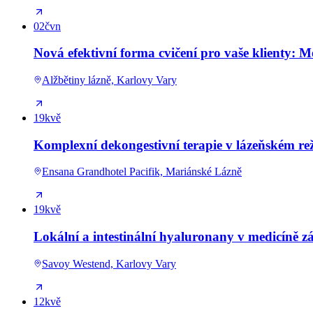
02
čvn
Nová efektivní forma cvičení pro vaše klienty: 
Alžbětiny lázně, Karlovy Vary
19
kvě
Komplexní dekongestivní terapie v lázeňském re
Ensana Grandhotel Pacifik, Mariánské Lázně
19
kvě
Lokální a intestinální hyaluronany v medicíně z
Savoy Westend, Karlovy Vary
12
kvě