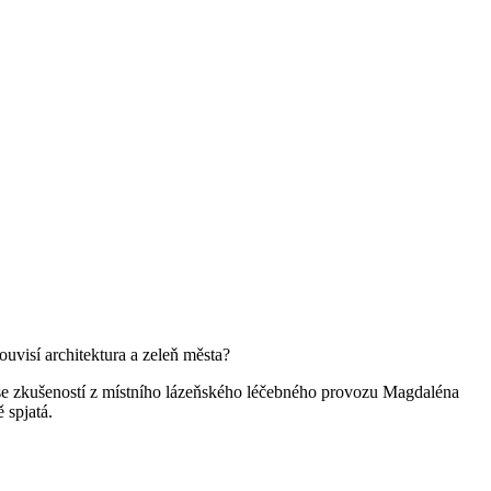
ouvisí architektura a zeleň města?
se zkušeností z místního lázeňského léčebného provozu Magdaléna
ě spjatá.