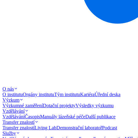
O nás
O institutu
Orgány institutu
Tým institutu
Kariéra
Úřední deska
Výzkum
Výzkumné zaměření
Dotační projekty
Výsledky výzkumu
Vzdělávání
Vzdělávání
Časopis
Manuály lázeňské péče
Další publikace
Transfer znalostí
Transfer znalostí
Living Lab
Demonstrační laboratoř
Podcast
Služby