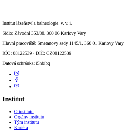
Institut lázeňství a balneologie, v. v. i.
Sídlo
: Závodní 353/88, 360 06 Karlovy Vary
Hlavní pracoviště
: Smetanovy sady 1145/1, 360 01 Karlovy Vary
IČO: 08122539 · DIČ: CZ08122539
Datová schránka
: i5hbibq
Institut
O institutu
Orgány institutu
Tým institutu
Kariéra