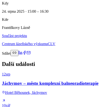
Kdy
24. srpna 2025 · 15:00 – 16:30
Kde
Františkovy Lázně
Součást projektu
Centrum lázeňského výzkumu
CLV
Sdílet
Další události
12
srp
Jáchymov – město komplexní balneoradioterapie
Hotel Běhounek, Jáchymov
10
zář