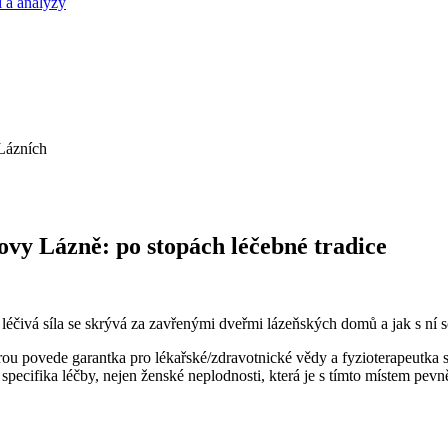
 a analýzy
y Lázně: po stopách léčebné tradice
léčivá síla se skrývá za zavřenými dveřmi lázeňských domů a jak s ní s
 povede garantka pro lékařské/zdravotnické vědy a fyzioterapeutka 
 specifika léčby, nejen ženské neplodnosti, která je s tímto místem pevn