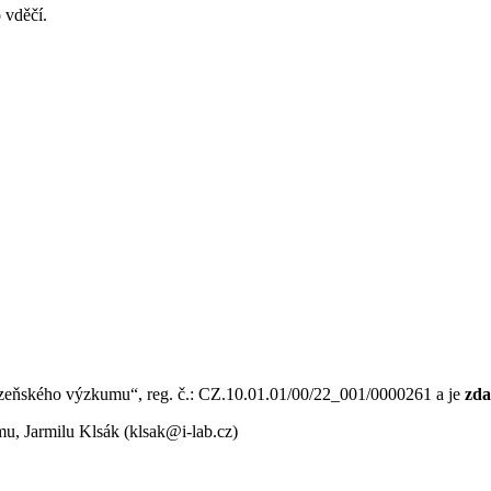
 vděčí.
ázeňského výzkumu“, reg. č.: CZ.10.01.01/00/22_001/0000261 a je
zd
u, Jarmilu Klsák (klsak@i-lab.cz)