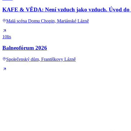
KAFE & VĚDA: Není vzduch jako vzduch. Úvod do kl
Malá scéna Domu Chopin, Mariánské Lázně
10
lis
Balneofórum 2026
Společenský dům, Františkovy Lázně