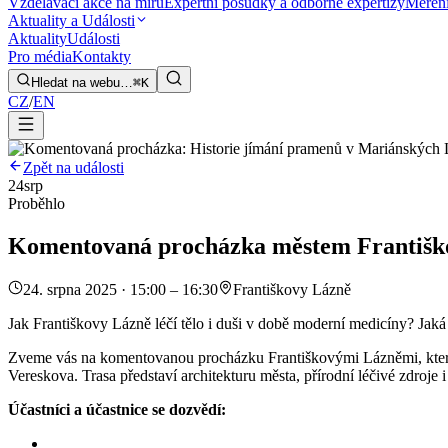
Vzdělávací akce na míru
Expertní posudky a odborné expertizy
Měření
Aktuality a Události
Aktuality
Události
Pro média
Kontakty
Hledat na webu…
⌘K
CZ
/
EN
Zpět na události
24
srp
Proběhlo
Komentovaná procházka městem Františkov
24. srpna 2025 · 15:00 – 16:30
Františkovy Lázně
Jak Františkovy Lázně léčí tělo i duši v době moderní medicíny? Jaká 
Zveme vás na komentovanou procházku Františkovými Lázněmi, kterou
Vereskova. Trasa představí architekturu města, přírodní léčivé zdroje i
Účastníci a účastnice se dozvědí: