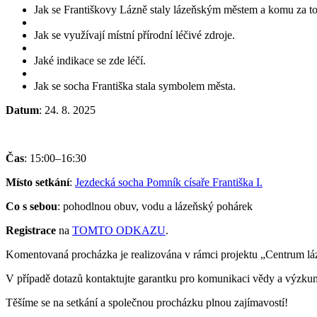
Jak se Františkovy Lázně staly lázeňským městem a komu za to
Jak se využívají místní přírodní léčivé zdroje.
Jaké indikace se zde léčí.
Jak se socha Františka stala symbolem města.
Datum
: 24. 8. 2025
Čas
: 15:00–16:30
Místo setkání
:
Jezdecká socha Pomník císaře Františka I.
Co s sebou
: pohodlnou obuv, vodu a lázeňský pohárek
Registrace
na
TOMTO ODKAZU
.
Komentovaná procházka je realizována v rámci projektu „Centrum l
V případě dotazů kontaktujte garantku pro komunikaci vědy a výzkum
Těšíme se na setkání a společnou procházku plnou zajímavostí!