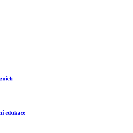
ázních
rní edukace