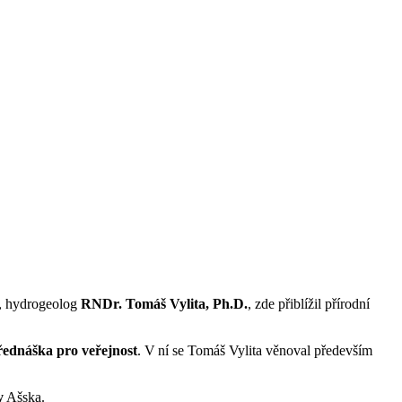
a, hydrogeolog
RNDr. Tomáš Vylita, Ph.D.
, zde přiblížil přírodní
řednáška pro veřejnost
. V ní se Tomáš Vylita věnoval především
y
Ašska.