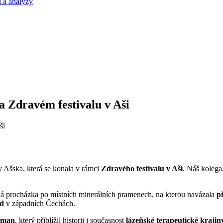
 a analýzy
 Zdravém festivalu v Aši
 Ašska, která se konala v rámci
Zdravého festivalu v Aši
. Náš koleg
á procházka po místních minerálních pramenech, na kterou navázala
p
od
v západních Čechách.
eman
, který přiblížil historii i současnost
lázeňské terapeutické krajin