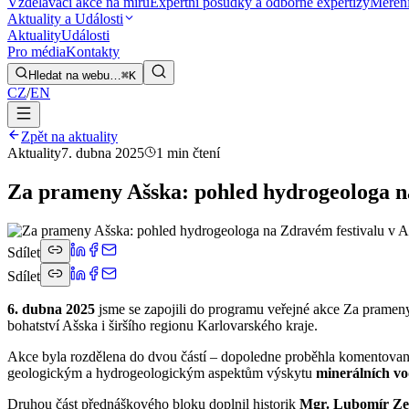
Vzdělávací akce na míru
Expertní posudky a odborné expertizy
Měření
Aktuality a Události
Aktuality
Události
Pro média
Kontakty
Hledat na webu…
⌘K
CZ
/
EN
Zpět na aktuality
Aktuality
7. dubna 2025
1 min čtení
Za prameny Ašska: pohled hydrogeologa na
Sdílet
Sdílet
6. dubna 2025
jsme se zapojili do programu veřejné akce Za prameny
bohatství Ašska i širšího regionu Karlovarského kraje.
Akce byla rozdělena do dvou částí – dopoledne proběhla komentovan
geologickým a hydrogeologickým aspektům výskytu
minerálních v
Druhou část přednáškového bloku doplnil historik
Mgr. Lubomír Z