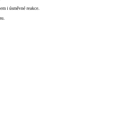
ájem i úsměvné reakce.
nu.