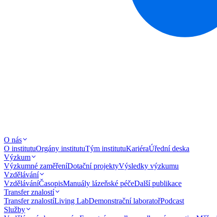
O nás
O institutu
Orgány institutu
Tým institutu
Kariéra
Úřední deska
Výzkum
Výzkumné zaměření
Dotační projekty
Výsledky výzkumu
Vzdělávání
Vzdělávání
Časopis
Manuály lázeňské péče
Další publikace
Transfer znalostí
Transfer znalostí
Living Lab
Demonstrační laboratoř
Podcast
Služby