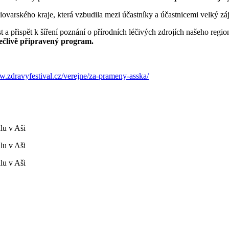
lovarského kraje, která vzbudila mezi účastníky a účastnicemi velký z
t a přispět k šíření poznání o přírodních léčivých zdrojích našeho regio
ečlivě připravený program.
w.zdravyfestival.cz/verejne/za-prameny-asska/