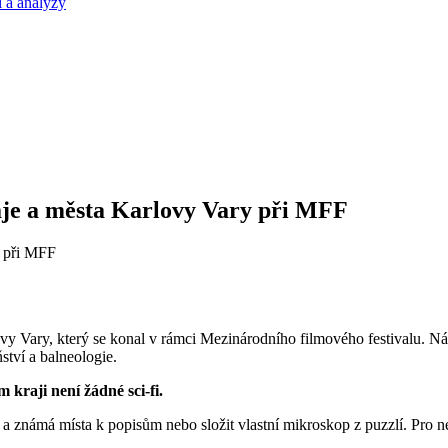
 a analýzy
aje a města Karlovy Vary při MFF
ovy Vary, který se konal v rámci Mezinárodního filmového festivalu. N
ství a balneologie.
kraji není žádné sci-fi.
i a známá místa k popisům nebo složit vlastní mikroskop z puzzlí. Pro n