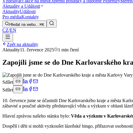
Vzdělávací akce na míru
Expertní posudky a odborné expertizy
Měření
Aktuality a Události
Aktuality
Události
Pro média
Kontakty
Hledat na webu…
⌘K
CZ
/
EN
Zpět na aktuality
Aktuality
11. července 2025
1 min čtení
Zapojili jsme se do Dne Karlovarského kr
Sdílet
Sdílet
10. července jsme se účastnili Dne Karlovarského kraje a města Karl
zábavné a poučné aktivity představující vědu a výzkum v oblasti lázeň
Hlavní zprávou našeho stánku bylo:
Věda a výzkum v Karlovarském 
Dospělí i děti si mohli vyzkoušet lázeňské bingo, přiřazovat osobnost