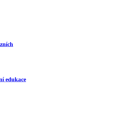
ázních
rní edukace