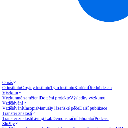
O nás
O institutu
Orgány institutu
Tým institutu
Kariéra
Úřední deska
Výzkum
Výzkumné zaměření
Dotační projekty
Výsledky výzkumu
Vzdělávání
Vzdělávání
Časopis
Manuály lázeňské péče
Další publikace
Transfer znalostí
Transfer znalostí
Living Lab
Demonstrační laboratoř
Podcast
Služby