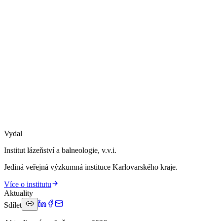
Vydal
Institut lázeňství a balneologie, v.v.i.
Jediná veřejná výzkumná instituce Karlovarského kraje.
Více o institutu
Aktuality
Sdílet