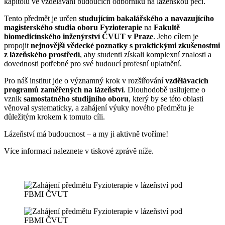
kapitolu ve vzdělávání budoucích odborníků na lázeňskou péči.
Tento předmět je určen
studujícím bakalářského a navazujícího
magisterského studia oboru Fyzioterapie
na
Fakultě
biomedicínského inženýrství ČVUT v Praze
. Jeho cílem je
propojit
nejnovější vědecké poznatky s praktickými zkušenostmi
z lázeňského prostředí
, aby studenti získali komplexní znalosti a
dovednosti potřebné pro své budoucí profesní uplatnění.
Pro náš institut jde o významný krok v rozšiřování
vzdělávacích
programů zaměřených na lázeňství
. Dlouhodobě usilujeme o
vznik
samostatného studijního oboru
, který by se této oblasti
věnoval systematicky, a zahájení výuky nového předmětu je
důležitým krokem k tomuto cíli.
Lázeňství má budoucnost – a my ji aktivně tvoříme!
Více informací naleznete v tiskové zprávě níže.