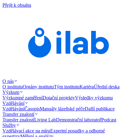
Přejít k obsahu
O nás
O institutu
Orgány institutu
Tým institutu
Kariéra
Úřední deska
Výzkum
Výzkumné zaměření
Dotační projekty
Výsledky výzkumu
Vzdělávání
Vzdělávání
Časopis
Manuály lázeňské péče
Další publikace
Transfer znalostí
Transfer znalostí
Living Lab
Demonstrační laboratoř
Podcast
Služby
Vzdělávací akce na míru
Expertní posudky a odborné
expertizy
Měření a analýzy