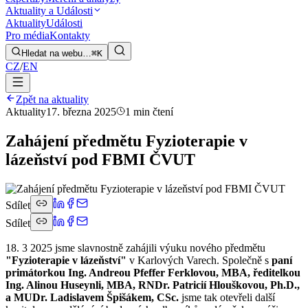
Aktuality a Události
Aktuality
Události
Pro média
Kontakty
Hledat na webu…
⌘K
CZ
/
EN
Zpět na aktuality
Aktuality
17. března 2025
1 min čtení
Zahájení předmětu Fyzioterapie v
lázeňství pod FBMI ČVUT
Sdílet
Sdílet
18. 3 2025 jsme slavnostně zahájili výuku nového předmětu
"Fyzioterapie v lázeňství"
v Karlových Varech. Společně s
paní
primátorkou Ing. Andreou Pfeffer Ferklovou, MBA, ředitelkou
Ing. Alinou Huseynli, MBA, RNDr. Patricií Hlouškovou, Ph.D.,
a MUDr. Ladislavem Špišákem, CSc.
jsme tak otevřeli další